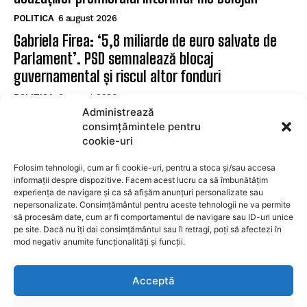
POLITICA
6 august 2026
Gabriela Firea: ‘5,8 miliarde de euro salvate de
Parlament’. PSD semnalează blocaj
guvernamental și riscul altor fonduri
POLITICA
6 august 2026
Administrează
Senatori USR și PNL contestă la CCR legea
consimțămintele pentru
integrității invocând CEDO și CJUE
cookie-uri
POLITICA
6 august 2026
Folosim tehnologii, cum ar fi cookie-uri, pentru a stoca și/sau accesa
informații despre dispozitive. Facem acest lucru ca să îmbunătățim
experiența de navigare și ca să afișăm anunțuri personalizate sau
SUBSCRIBE
nepersonalizate. Consimțământul pentru aceste tehnologii ne va permite
să procesăm date, cum ar fi comportamentul de navigare sau ID-uri unice
pe site. Dacă nu îți dai consimțământul sau îl retragi, poți să afectezi în
mod negativ anumite funcționalități și funcții.
I WANT IN
Acceptă