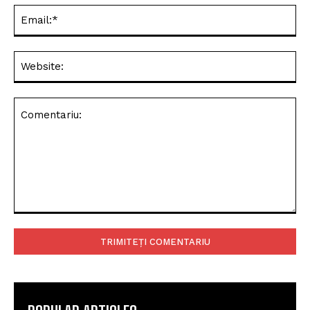
Ema
Web
Comentariu: