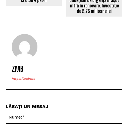
la 6,50% pe An
Județean de Urgență Brașov
intră în renovare. Investiție
de 2,75 milioane lei
ZMB
https://zmbv.ro
LĂSAȚI UN MESAJ
Nu