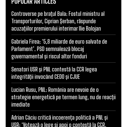
POPULAR ARTICLES
Controverse pe brațul Bala: Fostul ministru al
Transporturilor, Ciprian Șerban, răspunde
acuzațiilor premierului interimar Ilie Bolojan
Gabriela Firea: ‘5,8 miliarde de euro salvate de
Parlament’. PSD semnalează blocaj
guvernamental și riscul altor fonduri
Senatori USR și PNL contestă la CCR legea
integrității invocând CEDO și CJUE
Lucian Rusu, PNL: România are nevoie de o
strategie energetică pe termen lung, nu de reacții
imediate
Adrian Câciu critică incoerența politică a PNL și
USR: ‘Votează o lege și apoi o contestă la CCR.