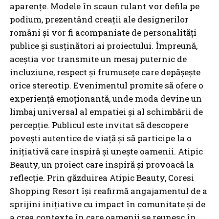
aparențe. Modele în scaun rulant vor defila pe
podium, prezentând creații ale designerilor
români și vor fi acompaniate de personalități
publice și susținători ai proiectului. Împreună,
aceștia vor transmite un mesaj puternic de
incluziune, respect și frumusețe care depășește
orice stereotip. Evenimentul promite să ofere o
experiență emoționantă, unde moda devine un
limbaj universal al empatiei și al schimbării de
percepție. Publicul este invitat să descopere
povești autentice de viață și să participe la o
inițiativă care inspiră și unește oamenii. Atipic
Beauty, un proiect care inspiră și provoacă la
reflecție. Prin găzduirea Atipic Beauty, Coresi
Shopping Resort își reafirmă angajamentul de a
sprijini inițiative cu impact în comunitate și de
a crea contexte în care oamenii se reunesc în