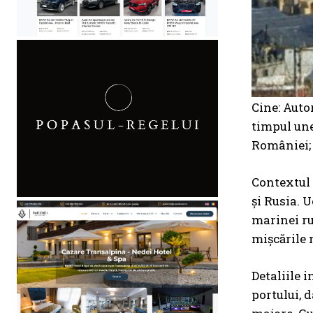
Cine: Auto
timpul une
României; 
Contextul 
și Rusia. 
marinei ru
mișcările 
Detaliile 
portului, 