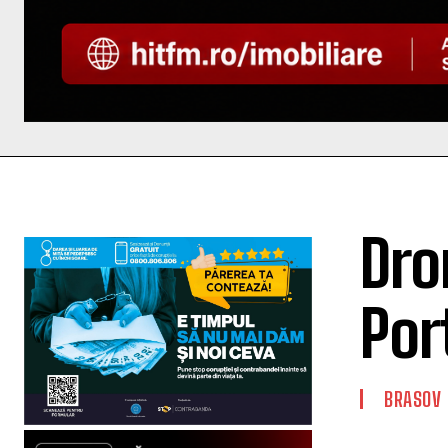
Dro
Por
BRASOV