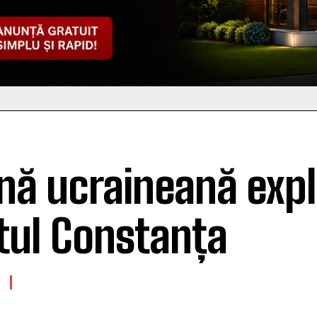
nă ucraineană expl
tul Constanța