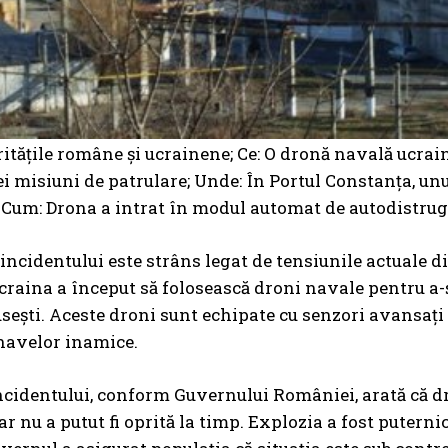
ritățile române și ucrainene; Ce: O dronă navală ucrain
i misiuni de patrulare; Unde: În Portul Constanța, un
Cum: Drona a intrat în modul automat de autodistrug
incidentului este strâns legat de tensiunile actuale di
Ucraina a început să folosească droni navale pentru a-
sești. Aceste droni sunt echipate cu senzori avansați ș
navelor inamice.
incidentului, conform Guvernului României, arată că dr
dar nu a putut fi oprită la timp. Explozia a fost putern