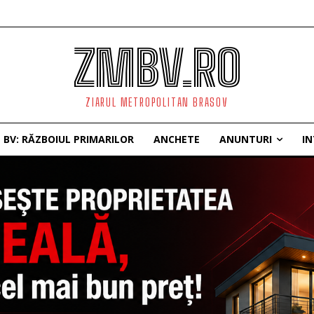
ZMBV.RO
ZIARUL METROPOLITAN BRASOV
BV: RĂZBOIUL PRIMARILOR
ANCHETE
ANUNTURI
IN