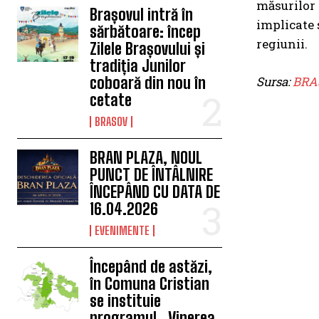
măsurilor d
Brașovul intră în
implicate 
sărbătoare: încep
regiunii.
Zilele Brașovului și
tradiția Junilor
Sursa:
BRA
coboară din nou în
cetate
BRASOV
BRAN PLAZA, NOUL
PUNCT DE ÎNTÂLNIRE
ÎNCEPÂND CU DATA DE
16.04.2026
EVENIMENTE
Începând de astăzi,
în Comuna Cristian
se instituie
programul „Vinerea