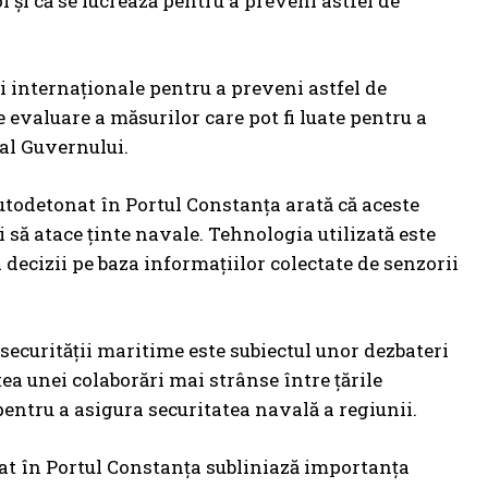
l și că se lucrează pentru a preveni astfel de
ii internaționale pentru a preveni astfel de
 evaluare a măsurilor care pot fi luate pentru a
 al Guvernului.
todetonat în Portul Constanța arată că aceste
 să atace ținte navale. Tehnologia utilizată este
ecizii pe baza informațiilor colectate de senzorii
securității maritime este subiectul unor dezbateri
ea unei colaborări mai strânse între țările
entru a asigura securitatea navală a regiunii.
nat în Portul Constanța subliniază importanța