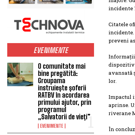
majore. Gu
incidente î
Citatele o
incidente.
preveni as
EVENIMENTE
Informații
dispozitiv
O comunitate mai
avansată ș
bine pregătită:
Groupama
lor.
instruiește șoferii
RATBV în acordarea
Impactul i
primului ajutor, prin
aprinse. U
programul
riverane M
„Salvatorii de vieți”
EVENIMENTE
În concluz