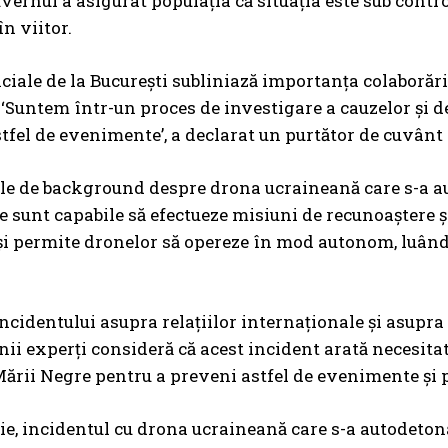
vernul a asigurat populația că situația este sub contro
n viitor.
ficiale de la București subliniază importanța colaborăr
 ‘Suntem într-un proces de investigare a cauzelor și de
tfel de evenimente’, a declarat un purtător de cuvânt
le de background despre drona ucraineană care s-a au
e sunt capabile să efectueze misiuni de recunoaștere și
i permite dronelor să opereze în mod autonom, luând d
ncidentului asupra relațiilor internaționale și asupra 
nii experți consideră că acest incident arată necesitat
ării Negre pentru a preveni astfel de evenimente și p
ie, incidentul cu drona ucraineană care s-a autodeto