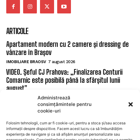
obiectivitate. Promovăm transparența, susținem
inițiativele locale și dăm voce brașovenilor. Cu o
prezență activă în mediul digital și pe rețelele sociale,
Ziarul Metropolitan Brașov este sursa ta de încredere
pentru tot ce mișcă în oraș. Fie că ești cititor,
antreprenor sau reprezentant al unei instituții
publice, suntem aici pentru a aduce conținut
relevant, rapid și corect. Ziarul Metropolitan Brașov –
știri locale, pentru oameni locali.
Administrează
ARTICOLE
consimțămintele pentru
cookie-uri
Apartament modern cu 2 camere și dressing de
Folosim tehnologii, cum ar fi cookie-uri, pentru a stoca și/sau accesa
vânzare în Brașov
informații despre dispozitive. Facem acest lucru ca să îmbunătățim
experiența de navigare și ca să afișăm anunțuri personalizate sau
IMOBILIARE BRAOSV
7 august 2026
nepersonalizate. Consimțământul pentru aceste tehnologii ne va permite