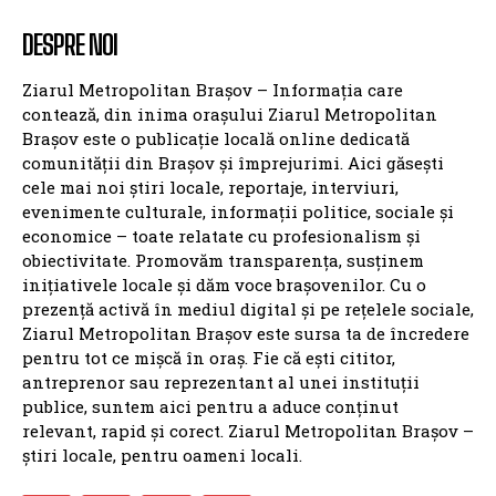
ZMBV.RO
BRASOV
NATIONALE
BV: RĂZBOIUL PRIMARILOR
ANCHETE
ANUNTURI
INTERVIURI
GZ
CONTACT
DESPRE NOI
Ziarul Metropolitan Brașov – Informația care
contează, din inima orașului Ziarul Metropolitan
Brașov este o publicație locală online dedicată
comunității din Brașov și împrejurimi. Aici găsești
cele mai noi știri locale, reportaje, interviuri,
evenimente culturale, informații politice, sociale și
economice – toate relatate cu profesionalism și