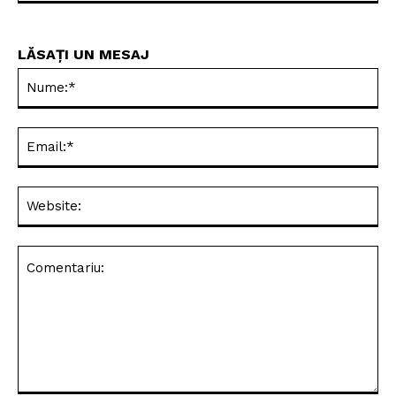
ZMB
https://zmbv.ro
LĂSAȚI UN MESAJ
Nu
Ema