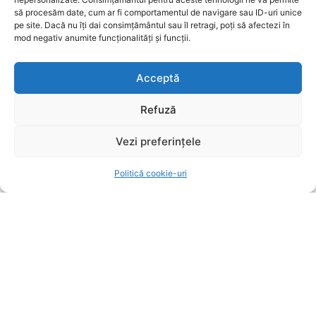
VIDEO. Șeful CJ Prahova: „Finalizarea Centurii
să procesăm date, cum ar fi comportamentul de navigare sau ID-uri unice
pe site. Dacă nu îți dai consimțământul sau îl retragi, poți să afectezi în
Comarnic este posibilă până la sfârșitul lunii
mod negativ anumite funcționalități și funcții.
august”
UTILE BRASOV
7 august 2026
Acceptă
Şerbănescu (CNAIR): Decesele tinerilor în
accidente rutiere depășesc pe cele cauzate de
Refuză
tuberculoză și droguri
Vezi preferințele
UTILE BRASOV
7 august 2026
Politică cookie-uri
POPULARE
Apartament modern cu 2 camere și dressing de
vânzare în Brașov
IMOBILIARE BRAOSV
7 august 2026
VIDEO. Șeful CJ Prahova: „Finalizarea Centurii
Comarnic este posibilă până la sfârșitul lunii