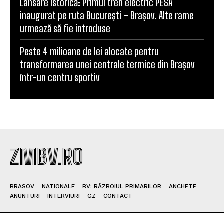
VIDEO. Șeful CJ Prahova: „Finalizarea Centurii
Comarnic este posibilă până la sfârșitul lunii
august”
Şerbănescu (CNAIR): Decesele tinerilor în
accidente rutiere depășesc pe cele cauzate de
tuberculoză și droguri
Lansare istorică: Primul tren electric PESA
inaugurat pe ruta București – Brașov. Alte rame
urmează să fie introduse
Peste 4 milioane de lei alocate pentru
transformarea unei centrale termice din Brașov
într-un centru sportiv