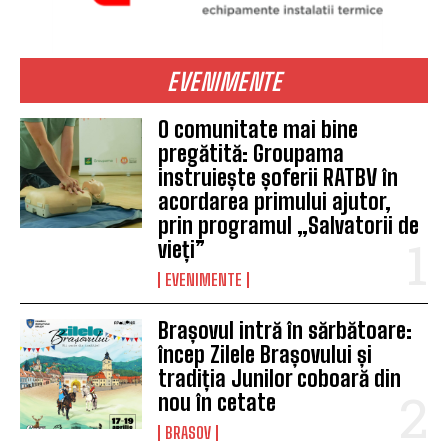
EVENIMENTE
O comunitate mai bine
pregătită: Groupama
instruiește șoferii RATBV în
acordarea primului ajutor,
prin programul „Salvatorii de
vieți”
EVENIMENTE
Brașovul intră în sărbătoare:
încep Zilele Brașovului și
tradiția Junilor coboară din
nou în cetate
BRASOV