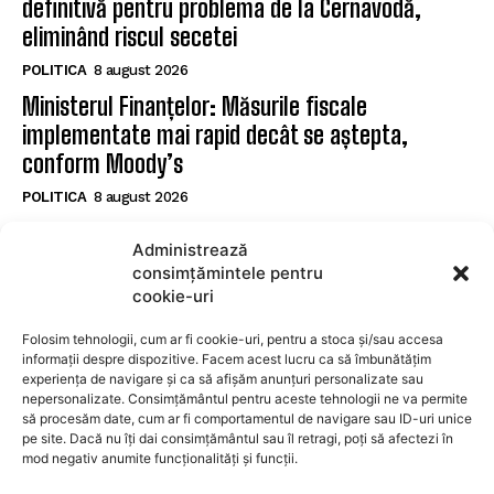
definitivă pentru problema de la Cernavodă,
eliminând riscul secetei
POLITICA
8 august 2026
Ministerul Finanțelor: Măsurile fiscale
implementate mai rapid decât se aștepta,
conform Moody’s
POLITICA
8 august 2026
Nicușor Dan subliniază eforturile necesare după
Administrează
reconfirmarea ratingului României de către
consimțămintele pentru
Moody’s
cookie-uri
POLITICA
8 august 2026
Folosim tehnologii, cum ar fi cookie-uri, pentru a stoca și/sau accesa
informații despre dispozitive. Facem acest lucru ca să îmbunătățim
experiența de navigare și ca să afișăm anunțuri personalizate sau
SUBSCRIBE
nepersonalizate. Consimțământul pentru aceste tehnologii ne va permite
să procesăm date, cum ar fi comportamentul de navigare sau ID-uri unice
pe site. Dacă nu îți dai consimțământul sau îl retragi, poți să afectezi în
mod negativ anumite funcționalități și funcții.