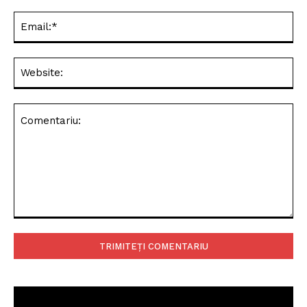
Ema
Web
Comentariu: