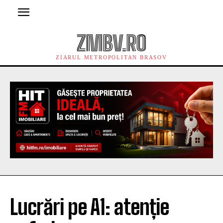
ZMBV.RO
ZIARUL METROPOLITAN BRASOV
Lucrări pe A1: atenție