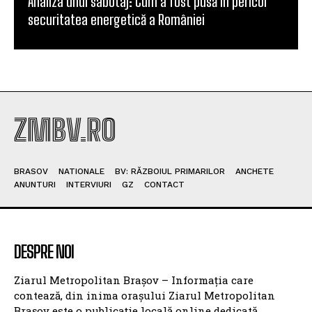
Analiza unui sabotaj: Cum a fost pusă în pericol
securitatea energetică a României
ZMBV.RO
BRASOV
NATIONALE
BV: RĂZBOIUL PRIMARILOR
ANCHETE
ANUNTURI
INTERVIURI
GZ
CONTACT
DESPRE NOI
Ziarul Metropolitan Brașov – Informația care
contează, din inima orașului Ziarul Metropolitan
Brașov este o publicație locală online dedicată