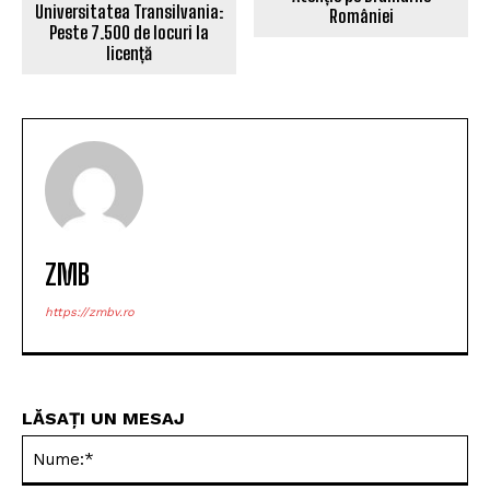
Universitatea Transilvania:
României
Peste 7.500 de locuri la
licență
ZMB
https://zmbv.ro
LĂSAȚI UN MESAJ
Nu