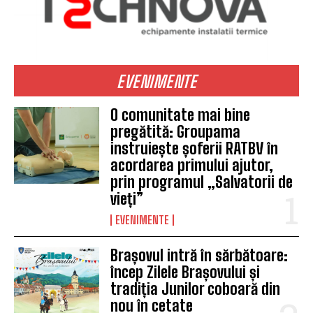
EVENIMENTE
O comunitate mai bine
pregătită: Groupama
instruiește șoferii RATBV în
acordarea primului ajutor,
prin programul „Salvatorii de
vieți”
EVENIMENTE
Brașovul intră în sărbătoare:
încep Zilele Brașovului și
tradiția Junilor coboară din
nou în cetate