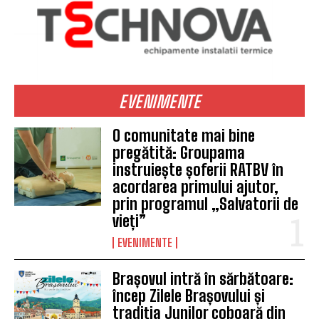
EVENIMENTE
O comunitate mai bine
pregătită: Groupama
instruiește șoferii RATBV în
acordarea primului ajutor,
prin programul „Salvatorii de
vieți”
EVENIMENTE
Brașovul intră în sărbătoare:
încep Zilele Brașovului și
tradiția Junilor coboară din