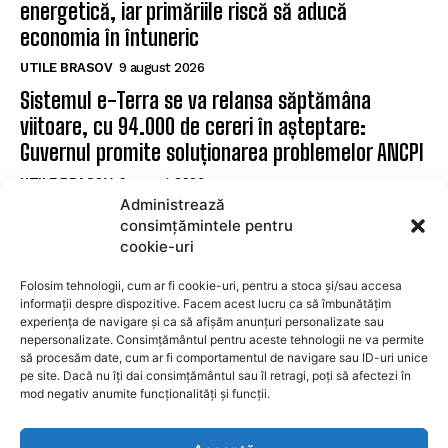
energetică, iar primăriile riscă să aducă
economia în întuneric
UTILE BRASOV
9 august 2026
Sistemul e-Terra se va relansa săptămâna
viitoare, cu 94.000 de cereri în așteptare:
Guvernul promite soluționarea problemelor ANCPI
UTILE BRASOV
9 august 2026
Administrează
Făgăraș: Cinci posturi de șofer disponibile la
consimțămintele pentru
Serviciul de Transport Public
cookie-uri
UTILE BRASOV
9 august 2026
Folosim tehnologii, cum ar fi cookie-uri, pentru a stoca și/sau accesa
informații despre dispozitive. Facem acest lucru ca să îmbunătățim
experiența de navigare și ca să afișăm anunțuri personalizate sau
SUBSCRIBE
nepersonalizate. Consimțământul pentru aceste tehnologii ne va permite
să procesăm date, cum ar fi comportamentul de navigare sau ID-uri unice
pe site. Dacă nu îți dai consimțământul sau îl retragi, poți să afectezi în
mod negativ anumite funcționalități și funcții.
I WANT IN