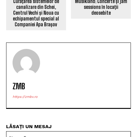
Curățarea sistemelor de
Musikland: Concerte și jam
canalizare din Schei,
sessions în locații
Centrul Vechi și Noua cu
deosebite
echipamentul special al
Companiei Apa Brașov
ZMB
https://zmbv.ro
LĂSAȚI UN MESAJ
Nu