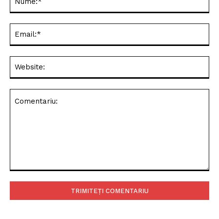
Ema
Web
Comentariu: