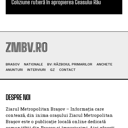
Coliziune rutieră în apropierea Ceasului Rău
ZMBV.RO
BRASOV
NATIONALE
BV: RĂZBOIUL PRIMARILOR
ANCHETE
ANUNTURI
INTERVIURI
GZ
CONTACT
DESPRE NOI
Ziarul Metropolitan Brașov – Informația care
contează, din inima orașului Ziarul Metropolitan
Brașov este o publicație locală online dedicată
comunității din Brașov și împrejurimi. Aici găsești