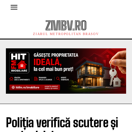
ZMBV.RO
ZIARUL METROPOLITAN BRASOV
Poliția verifică scutere și