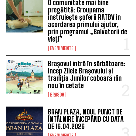
O comunitate mai bine
pregătită: Groupama
instruiește șoferii RATBV în
acordarea primului ajutor,
prin programul „Salvatorii de
vieți”
EVENIMENTE
Brașovul intră în sărbătoare:
încep Zilele Brașovului și
tradiția Junilor coboară din
nou în cetate
BRASOV
BRAN PLAZA, NOUL PUNCT DE
ÎNTÂLNIRE ÎNCEPÂND CU DATA
DE 16.04.2026
EVENIMENTE