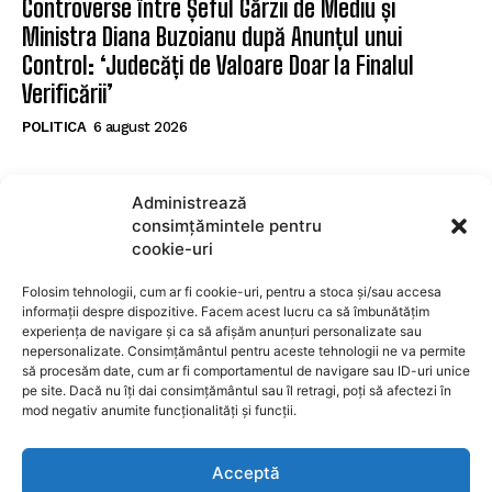
Controverse între Șeful Gărzii de Mediu și
Ministra Diana Buzoianu după Anunțul unui
Control: ‘Judecăți de Valoare Doar la Finalul
Verificării’
POLITICA
6 august 2026
POPULARE
Administrează
consimțămintele pentru
Dronă cu explozibili descoperită pe aeroportul din
cookie-uri
Leipzig, lângă patru avioane ucrainene
Folosim tehnologii, cum ar fi cookie-uri, pentru a stoca și/sau accesa
SURSE LOCALE
6 august 2026
informații despre dispozitive. Facem acest lucru ca să îmbunătățim
Pacienții cu diabet de la Spitalul Municipal Săcele
experiența de navigare și ca să afișăm anunțuri personalizate sau
nepersonalizate. Consimțământul pentru aceste tehnologii ne va permite
pot accesa examinarea cu Sudoscan
să procesăm date, cum ar fi comportamentul de navigare sau ID-uri unice
pe site. Dacă nu îți dai consimțământul sau îl retragi, poți să afectezi în
SURSE LOCALE
6 august 2026
mod negativ anumite funcționalități și funcții.
Controverse între Șeful Gărzii de Mediu și
Ministra Diana Buzoianu după Anunțul unui
Acceptă
Control: ‘Judecăți de Valoare Doar la Finalul