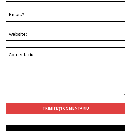
Ema
Web
Comentariu: