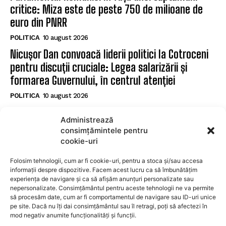
critice: Miza este de peste 750 de milioane de
euro din PNRR
POLITICA
10 august 2026
Nicușor Dan convoacă liderii politici la Cotroceni
pentru discuții cruciale: Legea salarizării și
formarea Guvernului, în centrul atenției
POLITICA
10 august 2026
Ministrul avertizează asupra riscului de a pierde
Administrează
fonduri europene înaintea întâlnirii de la
consimțămintele pentru
Cotroceni
cookie-uri
POLITICA
10 august 2026
Folosim tehnologii, cum ar fi cookie-uri, pentru a stoca și/sau accesa
informații despre dispozitive. Facem acest lucru ca să îmbunătățim
experiența de navigare și ca să afișăm anunțuri personalizate sau
SUBSCRIBE
nepersonalizate. Consimțământul pentru aceste tehnologii ne va permite
să procesăm date, cum ar fi comportamentul de navigare sau ID-uri unice
pe site. Dacă nu îți dai consimțământul sau îl retragi, poți să afectezi în
mod negativ anumite funcționalități și funcții.