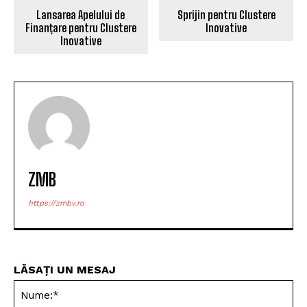
Lansarea Apelului de
Sprijin pentru Clustere
Finanțare pentru Clustere
Inovative
Inovative
ZMB
https://zmbv.ro
LĂSAȚI UN MESAJ
Nu