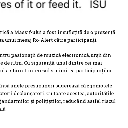
ică a Massif-ului a fost însuflețită de o prezență
a unui mesaj Ro-Alert către participanți.
ntru pasionații de muzică electronică, urșii din
 de ritm. Cu siguranță, unul dintre cei mai
l a stârnit interesul și uimirea participanților.
, însă unele presupuneri sugerează că zgomotele
torii declanșatori. Cu toate acestea, autoritățile
andarmilor și polițiștilor, reducând astfel riscul
lă.