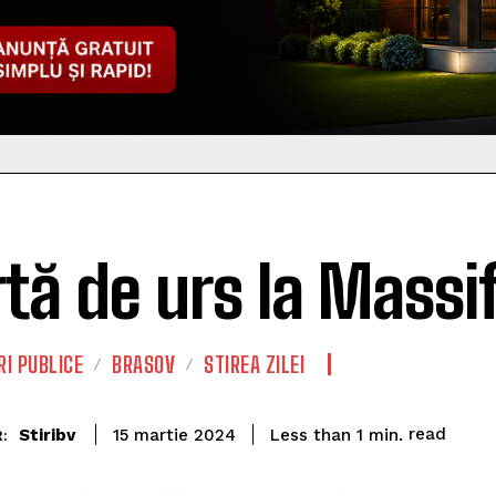
rtă de urs la Massif
I PUBLICE
BRASOV
STIREA ZILEI
read
Stiribv
Less than 1
min.
15 martie 2024
: