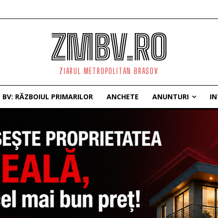
ZMBV.RO
ZIARUL METROPOLITAN BRASOV
BV: RĂZBOIUL PRIMARILOR
ANCHETE
ANUNTURI
IN