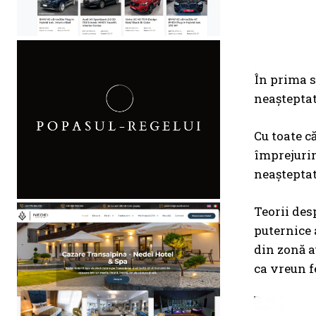
În prima s
neașteptat
Cu toate c
împrejurim
neașteptat
Teorii des
puternice 
din zonă a
ca vreun f