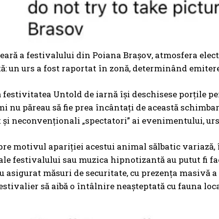
eară a festivalului din Poiana Brașov, atmosfera electr
ă: un urs a fost raportat în zonă, determinând emitere
ă festivitatea Untold de iarnă își deschisese porțile pe
i nu păreau să fie prea încântați de această schimbare
 și neconvenționali „spectatori” ai evenimentului, ursu
pre motivul apariției acestui animal sălbatic variază
ale festivalului sau muzica hipnotizantă au putut fi fac
u asigurat măsuri de securitate, cu prezența masivă a j
estivalier să aibă o întâlnire neașteptată cu fauna loca