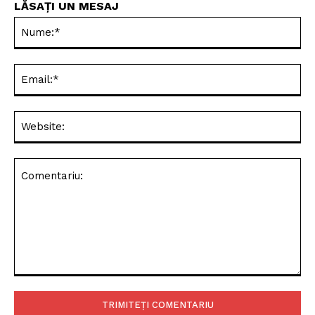
LĂSAȚI UN MESAJ
Nu
Ema
Web
Comentariu: