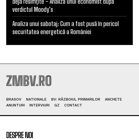
deja resimțite – Analiza unui economist după
verdictul Moody’s
Analiza unui sabotaj: Cum a fost pusă în pericol
securitatea energetică a României
ZMBV.RO
BRASOV
NATIONALE
BV: RĂZBOIUL PRIMARILOR
ANCHETE
ANUNTURI
INTERVIURI
GZ
CONTACT
DESPRE NOI