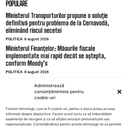
POPULARE
Ministerul Transporturilor propune o soluție
definitivă pentru problema de la Cernavodă,
eliminând riscul secetei
POLITICA
8 august 2026
Ministerul Finanțelor: Măsurile fiscale
implementate mai rapid decât se aștepta,
conform Moody’s
POLITICA
8 august 2026
Nicușor Dan subliniază eforturile necesare după
Administrează
reconfirmarea ratingului României de către
consimțămintele pentru
Moody’s
cookie-uri
POLITICA
8 august 2026
Folosim tehnologii, cum ar fi cookie-uri, pentru a stoca și/sau accesa
informații despre dispozitive. Facem acest lucru ca să îmbunătățim
experiența de navigare și ca să afișăm anunțuri personalizate sau
SUBSCRIBE
nepersonalizate. Consimțământul pentru aceste tehnologii ne va permite