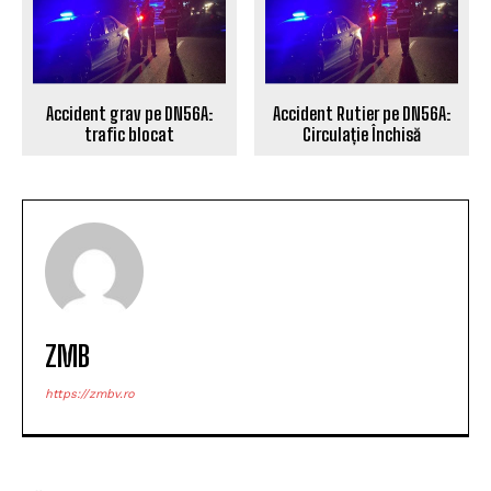
Accident grav pe DN56A:
Accident Rutier pe DN56A:
trafic blocat
Circulație Închisă
ZMB
https://zmbv.ro