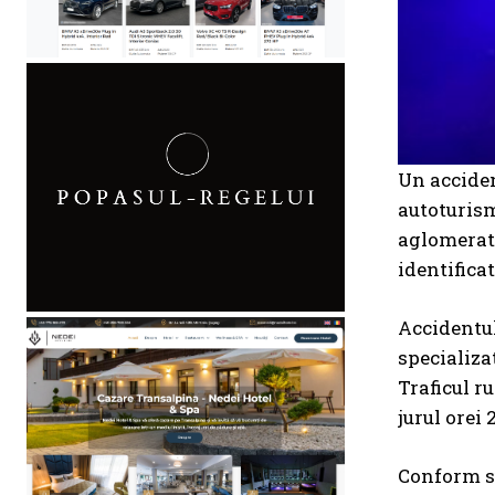
Un acciden
autoturism
aglomerată
identificat
Accidentul 
specializa
Traficul ru
jurul orei 
Conform su