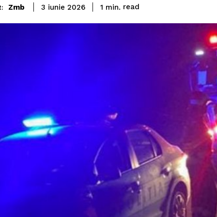
read
Zmb
1
min.
3 iunie 2026
: