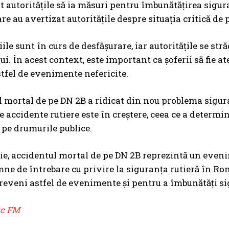
 autoritățile să ia măsuri pentru îmbunătățirea sigura
are au avertizat autoritățile despre situația critică de
ile sunt în curs de desfășurare, iar autoritățile se str
i. În acest context, este important ca șoferii să fie ate
tfel de evenimente nefericite.
 mortal de pe DN 2B a ridicat din nou problema siguran
 accidente rutiere este în creștere, ceea ce a determi
 pe drumurile publice.
ie, accidentul mortal de pe DN 2B reprezintă un evenim
mne de întrebare cu privire la siguranța rutieră în Ro
reveni astfel de evenimente și pentru a îmbunătăți si
ic FM