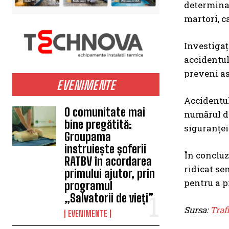
determinat
martori, c
Investigați
accidentulu
preveni as
EVENIMENTE
Accidentul
O comunitate mai
numărul de
bine pregătită:
siguranței
Groupama
instruiește șoferii
În concluz
RATBV în acordarea
ridicat se
primului ajutor, prin
pentru a p
programul
„Salvatorii de vieți”
Sursa:
Traf
EVENIMENTE