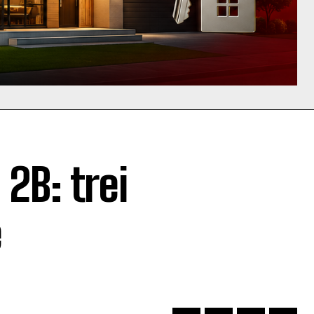
2B: trei
e