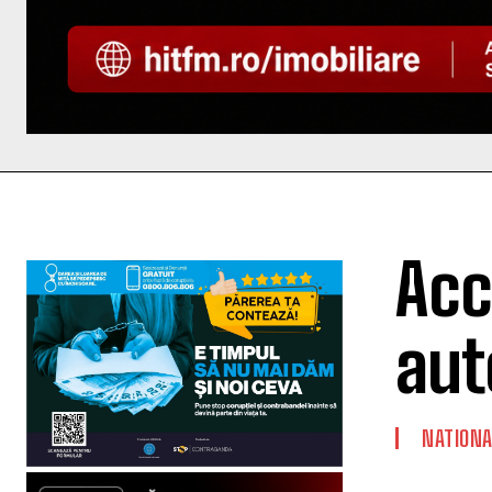
Acc
aut
NATIONA