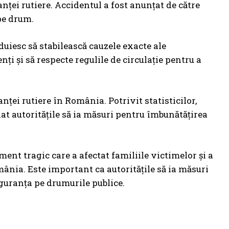
nței rutiere. Accidentul a fost anunțat de către
 pe drum.
ăduiesc să stabilească cauzele exacte ale
nți și să respecte regulile de circulație pentru a
ței rutiere în România. Potrivit statisticilor,
nat autoritățile să ia măsuri pentru îmbunătățirea
ent tragic care a afectat familiile victimelor și a
mânia. Este important ca autoritățile să ia măsuri
guranța pe drumurile publice.