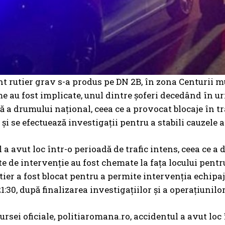
t rutier grav s-a produs pe DN 2B, în zona Centurii mun
e au fost implicate, unul dintre șoferi decedând în u
 a drumului național, ceea ce a provocat blocaje în traf
 și se efectuează investigații pentru a stabili cauzele 
a avut loc într-o perioadă de trafic intens, ceea ce a d
te de intervenție au fost chemate la fața locului pentru
tier a fost blocat pentru a permite intervenția echipaje
21:30, după finalizarea investigațiilor și a operațiunilo
rsei oficiale, politiaromana.ro, accidentul a avut loc î