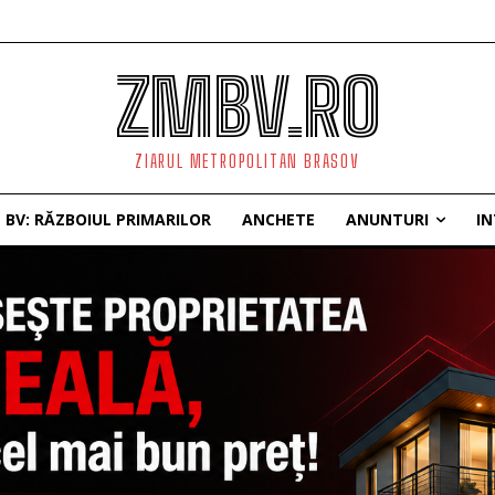
ZMBV.RO
ZIARUL METROPOLITAN BRASOV
BV: RĂZBOIUL PRIMARILOR
ANCHETE
ANUNTURI
IN