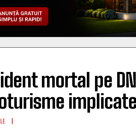
ident mortal pe DN 
oturisme implicat
LE