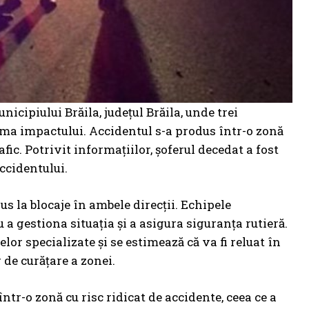
icipiului Brăila, județul Brăila, unde trei
rma impactului. Accidentul s-a produs într-o zonă
ic. Potrivit informațiilor, șoferul decedat a fost
accidentului.
us la blocaje în ambele direcții. Echipele
 a gestiona situația și a asigura siguranța rutieră.
lor specializate și se estimează că va fi reluat în
r de curățare a zonei.
ntr-o zonă cu risc ridicat de accidente, ceea ce a