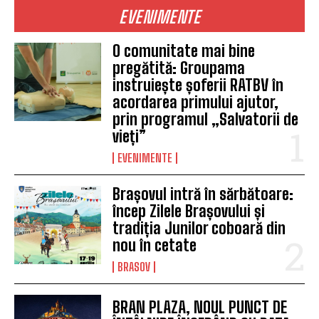
EVENIMENTE
O comunitate mai bine
pregătită: Groupama
instruiește șoferii RATBV în
acordarea primului ajutor,
prin programul „Salvatorii de
vieți”
EVENIMENTE
Brașovul intră în sărbătoare:
încep Zilele Brașovului și
tradiția Junilor coboară din
nou în cetate
BRASOV
BRAN PLAZA, NOUL PUNCT DE