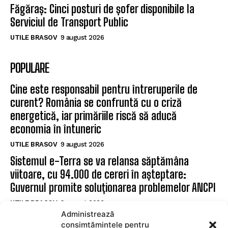
Făgăraș: Cinci posturi de șofer disponibile la
Serviciul de Transport Public
UTILE BRASOV
9 august 2026
POPULARE
Cine este responsabil pentru întreruperile de
curent? România se confruntă cu o criză
energetică, iar primăriile riscă să aducă
economia în întuneric
UTILE BRASOV
9 august 2026
Sistemul e-Terra se va relansa săptămâna
viitoare, cu 94.000 de cereri în așteptare:
Guvernul promite soluționarea problemelor ANCPI
UTILE BRASOV
9 august 2026
Administrează
Făgăraș: Cinci posturi de șofer disponibile la
consimțămintele pentru