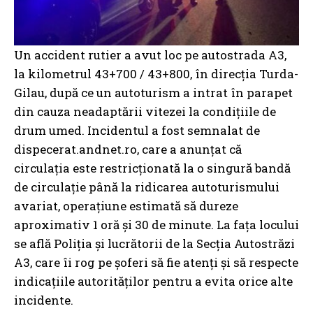
Un accident rutier a avut loc pe autostrada A3,
la kilometrul 43+700 / 43+800, în direcția Turda-
Gilau, după ce un autoturism a intrat în parapet
din cauza neadaptării vitezei la condițiile de
drum umed. Incidentul a fost semnalat de
dispecerat.andnet.ro, care a anunțat că
circulația este restricționată la o singură bandă
de circulație până la ridicarea autoturismului
avariat, operațiune estimată să dureze
aproximativ 1 oră și 30 de minute. La fața locului
se află Poliția și lucrătorii de la Secția Autostrăzi
A3, care îi rog pe șoferi să fie atenți și să respecte
indicațiile autorităților pentru a evita orice alte
incidente.