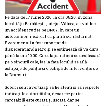
Pe data de 17 iunie 2026, la ora 06:20, în zona
localității Barbătești, județul Vâlcea, a avut loc
un accident rutier pe DN67, în care un
autocamion încărcat cu piatră s-a răsturnat.
Evenimentul a fost raportat de
dispecerat.andnet.ro și se estimează că va dura
până la ora 10:00. Circulația rutieră se desfășoară
pe o singură cale, iar la fața locului se află
echipaje de poliție și o echipă de intervenție de
la Drumuri.
Șoferii sunt avertizați să fie atenți și să respecte
indicațiile autorităților, deoarece partea
carosabilă este curată și uscată, dar se