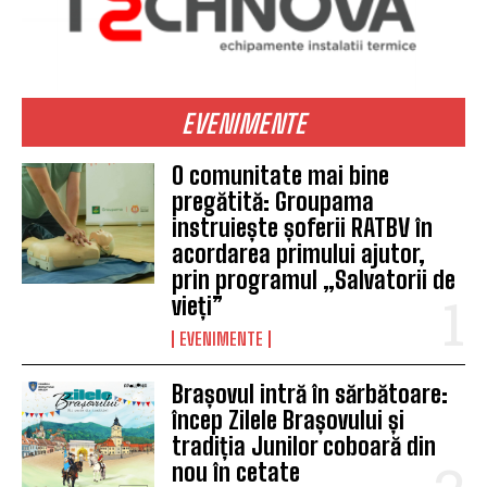
EVENIMENTE
O comunitate mai bine
pregătită: Groupama
instruiește șoferii RATBV în
acordarea primului ajutor,
prin programul „Salvatorii de
vieți”
EVENIMENTE
Brașovul intră în sărbătoare:
încep Zilele Brașovului și
tradiția Junilor coboară din
nou în cetate