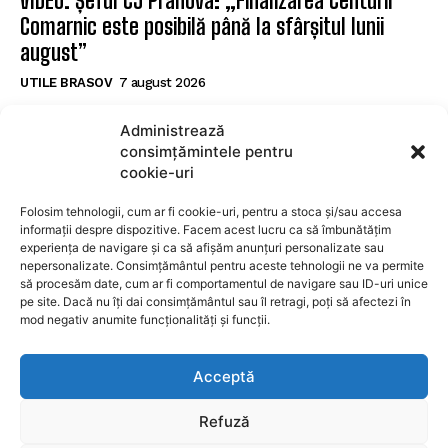
VIDEO. Șeful CJ Prahova: „Finalizarea Centurii
Comarnic este posibilă până la sfârșitul lunii
august”
UTILE BRASOV
7 august 2026
Şerbănescu (CNAIR): Decesele tinerilor în
Administrează
accidente rutiere depășesc pe cele cauzate de
consimțămintele pentru
tuberculoză și droguri
cookie-uri
UTILE BRASOV
7 august 2026
Folosim tehnologii, cum ar fi cookie-uri, pentru a stoca și/sau accesa
informații despre dispozitive. Facem acest lucru ca să îmbunătățim
experiența de navigare și ca să afișăm anunțuri personalizate sau
SUBSCRIBE
nepersonalizate. Consimțământul pentru aceste tehnologii ne va permite
să procesăm date, cum ar fi comportamentul de navigare sau ID-uri unice
pe site. Dacă nu îți dai consimțământul sau îl retragi, poți să afectezi în
mod negativ anumite funcționalități și funcții.
I WANT IN
Acceptă
I've read and accept the
Privacy Policy
.
Refuză