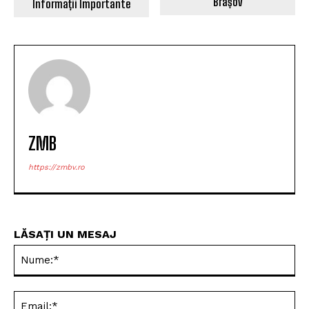
Brașov
Informații Importante
ZMB
https://zmbv.ro
LĂSAȚI UN MESAJ
Nu
Ema