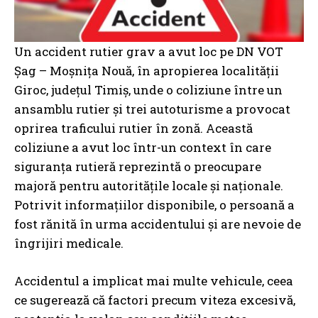
Un accident rutier grav a avut loc pe DN VOT
Șag – Moșnița Nouă, în apropierea localității
Giroc, județul Timiș, unde o coliziune între un
ansamblu rutier și trei autoturisme a provocat
oprirea traficului rutier în zonă. Această
coliziune a avut loc într-un context în care
siguranța rutieră reprezintă o preocupare
majoră pentru autoritățile locale și naționale.
Potrivit informațiilor disponibile, o persoană a
fost rănită în urma accidentului și are nevoie de
îngrijiri medicale.
Accidentul a implicat mai multe vehicule, ceea
ce sugerează că factori precum viteza excesivă,