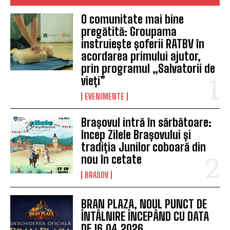
O comunitate mai bine
pregătită: Groupama
instruiește șoferii RATBV în
acordarea primului ajutor,
prin programul „Salvatorii de
vieți”
EVENIMENTE
Brașovul intră în sărbătoare:
încep Zilele Brașovului și
tradiția Junilor coboară din
nou în cetate
BRASOV
BRAN PLAZA, NOUL PUNCT DE
ÎNTÂLNIRE ÎNCEPÂND CU DATA
DE 16.04.2026