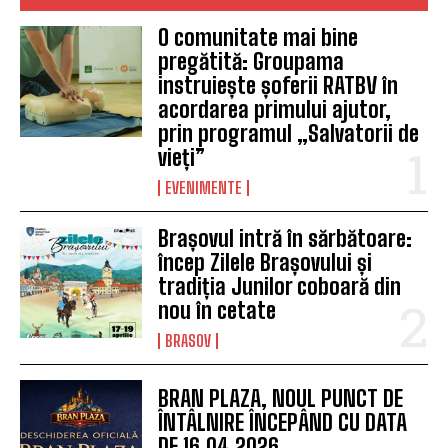
O comunitate mai bine
pregătită: Groupama
instruiește șoferii RATBV în
acordarea primului ajutor,
prin programul „Salvatorii de
vieți”
EVENIMENTE
Brașovul intră în sărbătoare:
încep Zilele Brașovului și
tradiția Junilor coboară din
nou în cetate
BRASOV
BRAN PLAZA, NOUL PUNCT DE
ÎNTÂLNIRE ÎNCEPÂND CU DATA
DE 16.04.2026