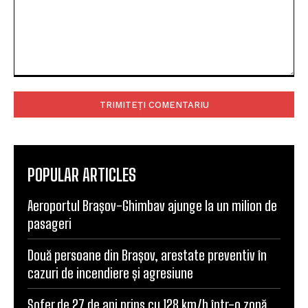
Comentariu:
POPULAR ARTICLES
Aeroportul Brașov-Ghimbav ajunge la un milion de
pasageri
Două persoane din Brașov, arestate preventiv în
cazuri de incendiere și agresiune
Șofer de 27 de ani prins cu 128 km/h într-o zonă