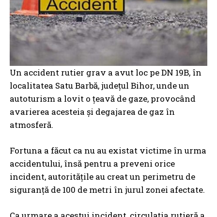
Un accident rutier grav a avut loc pe DN 19B, în
localitatea Satu Barbă, județul Bihor, unde un
autoturism a lovit o țeavă de gaze, provocând
avarierea acesteia și degajarea de gaz în
atmosferă.
Fortuna a făcut ca nu au existat victime în urma
accidentului, însă pentru a preveni orice
incident, autoritățile au creat un perimetru de
siguranță de 100 de metri în jurul zonei afectate.
Ca urmare a acestui incident, circulația rutieră a