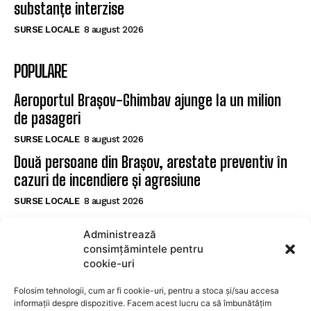
substanțe interzise
SURSE LOCALE
8 august 2026
POPULARE
Aeroportul Brașov-Ghimbav ajunge la un milion
de pasageri
SURSE LOCALE
8 august 2026
Două persoane din Brașov, arestate preventiv în
cazuri de incendiere și agresiune
SURSE LOCALE
8 august 2026
Șofer de 27 de ani prins cu 128 km/h într-o zonă
Administrează
de 70 km/h la Brașov, testat pozitiv pentru
consimțămintele pentru
substanțe interzise
cookie-uri
SURSE LOCALE
8 august 2026
Folosim tehnologii, cum ar fi cookie-uri, pentru a stoca și/sau accesa
informații despre dispozitive. Facem acest lucru ca să îmbunătățim