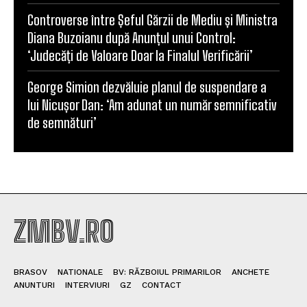
FOTO Lecții de preistorie, modelaj în lut și vizite la
galerie: Atelierele de vară ale unui muzeu
brașovean, un real succes
Dronă cu explozibili descoperită pe aeroportul din
Leipzig, lângă patru avioane ucrainene
Pacienții cu diabet de la Spitalul Municipal Săcele
pot accesa examinarea cu Sudoscan
Controverse între Șeful Gărzii de Mediu și Ministra
Diana Buzoianu după Anunțul unui Control:
‘Judecăți de Valoare Doar la Finalul Verificării’
George Simion dezvăluie planul de suspendare a
lui Nicușor Dan: ‘Am adunat un număr semnificativ
de semnături’