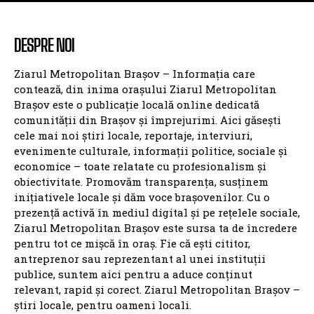
ZMBV.RO
BRASOV
NATIONALE
BV: RĂZBOIUL PRIMARILOR
ANCHETE
ANUNTURI
INTERVIURI
GZ
CONTACT
DESPRE NOI
Ziarul Metropolitan Brașov – Informația care
contează, din inima orașului Ziarul Metropolitan
Brașov este o publicație locală online dedicată
comunității din Brașov și împrejurimi. Aici găsești
cele mai noi știri locale, reportaje, interviuri,