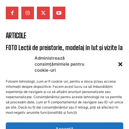
evenimente culturale, informații politice, sociale și
economice – toate relatate cu profesionalism și
obiectivitate. Promovăm transparența, susținem
inițiativele locale și dăm voce brașovenilor. Cu o
prezență activă în mediul digital și pe rețelele sociale,
Ziarul Metropolitan Brașov este sursa ta de încredere
pentru tot ce mișcă în oraș. Fie că ești cititor,
antreprenor sau reprezentant al unei instituții
publice, suntem aici pentru a aduce conținut
relevant, rapid și corect. Ziarul Metropolitan Brașov –
Administrează
știri locale, pentru oameni locali.
consimțămintele pentru
cookie-uri
Folosim tehnologii, cum ar fi cookie-uri, pentru a stoca și/sau accesa
informații despre dispozitive. Facem acest lucru ca să îmbunătățim
experiența de navigare și ca să afișăm anunțuri personalizate sau
nepersonalizate. Consimțământul pentru aceste tehnologii ne va permite
ARTICOLE
să procesăm date, cum ar fi comportamentul de navigare sau ID-uri unice
pe site. Dacă nu îți dai consimțământul sau îl retragi, poți să afectezi în
mod negativ anumite funcționalități și funcții.
FOTO Lecții de preistorie, modelaj în lut și vizite la
galerie: Atelierele de vară ale unui muzeu
Acceptă