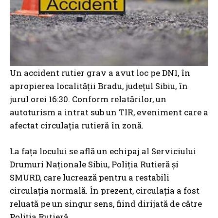
Un accident rutier grav a avut loc pe DN1, în
apropierea localității Bradu, județul Sibiu, în
jurul orei 16:30. Conform relatărilor, un
autoturism a intrat sub un TIR, eveniment care a
afectat circulația rutieră în zonă.
La fața locului se află un echipaj al Serviciului
Drumuri Naționale Sibiu, Poliția Rutieră și
SMURD, care lucrează pentru a restabili
circulația normală. În prezent, circulația a fost
reluată pe un singur sens, fiind dirijată de către
Poliția Rutieră.