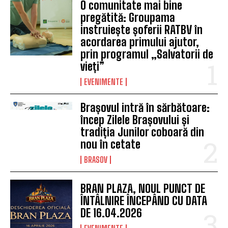
O comunitate mai bine
pregătită: Groupama
instruiește șoferii RATBV în
acordarea primului ajutor,
prin programul „Salvatorii de
vieți”
EVENIMENTE
Brașovul intră în sărbătoare:
încep Zilele Brașovului și
tradiția Junilor coboară din
nou în cetate
BRASOV
BRAN PLAZA, NOUL PUNCT DE
ÎNTÂLNIRE ÎNCEPÂND CU DATA
DE 16.04.2026