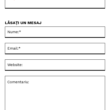
LĂSAȚI UN MESAJ
Nu
Ema
Web