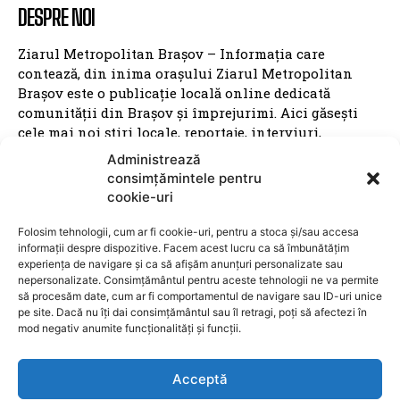
DESPRE NOI
Ziarul Metropolitan Brașov – Informația care
contează, din inima orașului Ziarul Metropolitan
Brașov este o publicație locală online dedicată
comunității din Brașov și împrejurimi. Aici găsești
cele mai noi știri locale, reportaje, interviuri,
evenimente culturale, informații politice, sociale și
Administrează
economice – toate relatate cu profesionalism și
consimțămintele pentru
obiectivitate. Promovăm transparența, susținem
cookie-uri
inițiativele locale și dăm voce brașovenilor. Cu o
prezență activă în mediul digital și pe rețelele sociale,
Folosim tehnologii, cum ar fi cookie-uri, pentru a stoca și/sau accesa
informații despre dispozitive. Facem acest lucru ca să îmbunătățim
Ziarul Metropolitan Brașov este sursa ta de încredere
experiența de navigare și ca să afișăm anunțuri personalizate sau
pentru tot ce mișcă în oraș. Fie că ești cititor,
nepersonalizate. Consimțământul pentru aceste tehnologii ne va permite
antreprenor sau reprezentant al unei instituții
să procesăm date, cum ar fi comportamentul de navigare sau ID-uri unice
publice, suntem aici pentru a aduce conținut
pe site. Dacă nu îți dai consimțământul sau îl retragi, poți să afectezi în
relevant, rapid și corect. Ziarul Metropolitan Brașov –
mod negativ anumite funcționalități și funcții.
știri locale, pentru oameni locali.
Acceptă