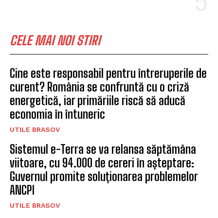
prin programul „Salvatorii de
vieți”
EVENIMENTE
Brașovul intră în sărbătoare:
încep Zilele Brașovului și
tradiția Junilor coboară din
nou în cetate
BRASOV
BRAN PLAZA, NOUL PUNCT DE
ÎNTÂLNIRE ÎNCEPÂND CU DATA
DE 16.04.2026
EVENIMENTE
Începând de astăzi, în
Comuna Cristian se instituie