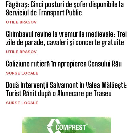
programul „Vinerea Verde”
BRASOV
Semimaraton Brasov, concurs
de alergare montană
BRASOV
CELE MAI NOI STIRI
Cine este responsabil pentru întreruperile de
curent? România se confruntă cu o criză
energetică, iar primăriile riscă să aducă
economia în întuneric