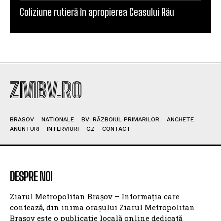
Comentariu:
POPULAR ARTICLES
Cine este responsabil pentru întreruperile de
curent? România se confruntă cu o criză
energetică, iar primăriile riscă să aducă economia
în întuneric
Sistemul e-Terra se va relansa săptămâna