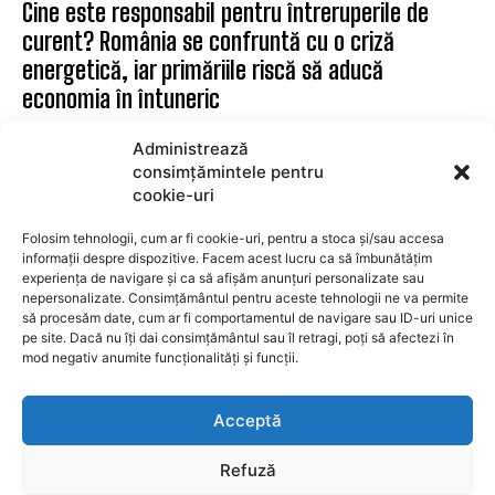
ANUNTURI
INTERVIURI
GZ
CONTACT
DESPRE NOI
Administrează
Ziarul Metropolitan Brașov – Informația care
consimțămintele pentru
contează, din inima orașului Ziarul Metropolitan
cookie-uri
Brașov este o publicație locală online dedicată
comunității din Brașov și împrejurimi. Aici găsești
Folosim tehnologii, cum ar fi cookie-uri, pentru a stoca și/sau accesa
cele mai noi știri locale, reportaje, interviuri,
informații despre dispozitive. Facem acest lucru ca să îmbunătățim
experiența de navigare și ca să afișăm anunțuri personalizate sau
evenimente culturale, informații politice, sociale și
nepersonalizate. Consimțământul pentru aceste tehnologii ne va permite
economice – toate relatate cu profesionalism și
să procesăm date, cum ar fi comportamentul de navigare sau ID-uri unice
obiectivitate. Promovăm transparența, susținem
pe site. Dacă nu îți dai consimțământul sau îl retragi, poți să afectezi în
inițiativele locale și dăm voce brașovenilor. Cu o
mod negativ anumite funcționalități și funcții.
prezență activă în mediul digital și pe rețelele sociale,
Ziarul Metropolitan Brașov este sursa ta de încredere
Acceptă
pentru tot ce mișcă în oraș. Fie că ești cititor,
antreprenor sau reprezentant al unei instituții
Refuză
publice, suntem aici pentru a aduce conținut