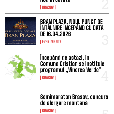
EVENIMENTE
O comunitate mai bine
pregătită: Groupama
instruiește șoferii RATBV în
acordarea primului ajutor,