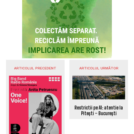
UTILE BRASOV
Sistemul e-Terra se va relansa săptămâna
viitoare, cu 94.000 de cereri în așteptare:
Guvernul promite soluționarea problemelor
ANCPI
UTILE BRASOV
Făgăraș: Cinci posturi de șofer disponibile la
Serviciul de Transport Public
UTILE BRASOV
Ghimbavul revine la vremurile medievale: Trei
zile de parade, cavaleri și concerte gratuite
UTILE BRASOV
Coliziune rutieră în apropierea Ceasului Rău
SURSE LOCALE