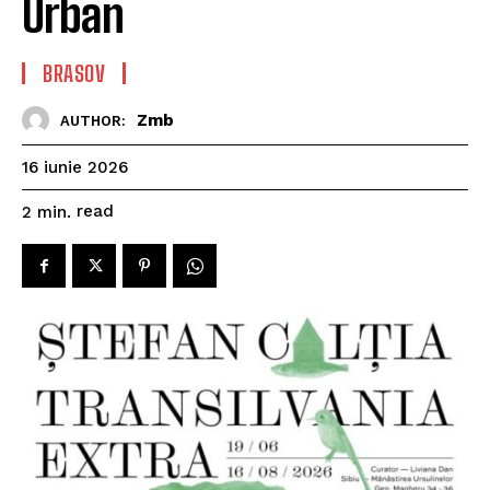
Urban
BRASOV
Zmb
AUTHOR:
16 iunie 2026
read
2
min.