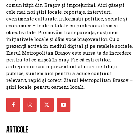
viitoare, cu 94.000 de cereri în așteptare:
Guvernul promite soluționarea problemelor ANCPI
Făgăraș: Cinci posturi de șofer disponibile la
Serviciul de Transport Public
Ghimbavul revine la vremurile medievale: Trei zile
de parade, cavaleri și concerte gratuite
Coliziune rutieră în apropierea Ceasului Rău
ZMBV.RO
BRASOV
NATIONALE
BV: RĂZBOIUL PRIMARILOR
ANCHETE