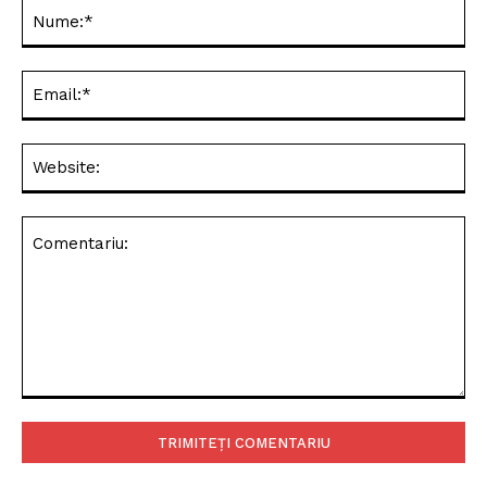
Restrictii pe A1: atentie la
Pitești – București
Concertul One Voice! cu
Anita Petruescu