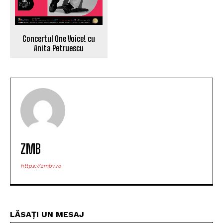
Două Intervenții Salvamont în Valea Mălăești:
Turist Rănit după o Alunecare pe Traseu
SURSE LOCALE
ARTICOLUL PRECEDENT
ARTICOLUL URMĂTOR