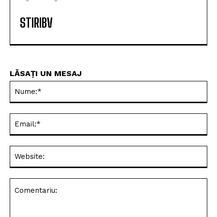
STIRIBV
LĂSAȚI UN MESAJ
Nu
Ema
Web