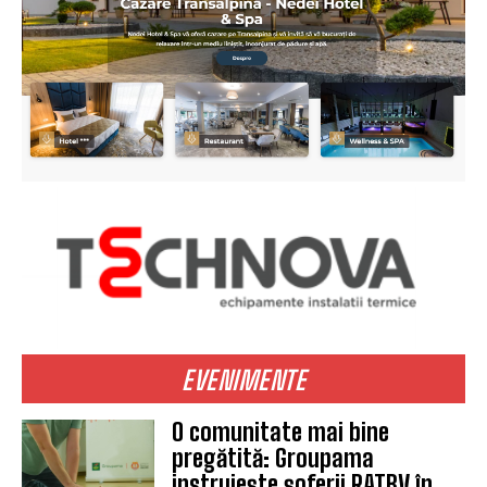
EVENIMENTE
O comunitate mai bine
pregătită: Groupama
instruiește șoferii RATBV în