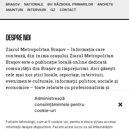
BRASOV
NATIONALE
BV: RĂZBOIUL PRIMARILOR
ANCHETE
ANUNTURI
INTERVIURI
GZ
CONTACT
DESPRE NOI
Ziarul Metropolitan Brașov – Informația care
contează, din inima orașului Ziarul Metropolitan
Brașov este o publicație locală online dedicată
comunității din Brașov și împrejurimi. Aici găsești
cele mai noi știri locale, reportaje, interviuri,
evenimente culturale, informații politice, sociale și
economice – toate relatate cu profesionalism și
obiectivitate. Promovăm transparența, susținem
Administrează
inițiativele locale și dăm voce brașovenilor. Cu o
consimțămintele pentru
prezență activă în mediul digital și pe rețelele sociale,
cookie-uri
Ziarul Metropolitan Brașov este sursa ta de încredere
pentru tot ce mișcă în oraș. Fie că ești cititor,
Folosim tehnologii, cum ar fi cookie-uri, pentru a stoca și/sau accesa
antreprenor sau reprezentant al unei instituții
informații despre dispozitive. Facem acest lucru ca să îmbunătățim