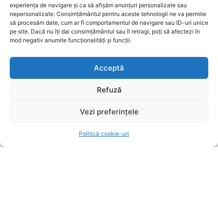
publice, suntem aici pentru a aduce conținut
experiența de navigare și ca să afișăm anunțuri personalizate sau
nepersonalizate. Consimțământul pentru aceste tehnologii ne va permite
relevant, rapid și corect. Ziarul Metropolitan Brașov –
să procesăm date, cum ar fi comportamentul de navigare sau ID-uri unice
știri locale, pentru oameni locali.
pe site. Dacă nu îți dai consimțământul sau îl retragi, poți să afectezi în
mod negativ anumite funcționalități și funcții.
Acceptă
Refuză
ARTICOLE
Oana Țoiu pariază pe antreprenorii români din
Vezi preferințele
diaspora: Finanțări de până la 200.000 de euro
Politică cookie-uri
pentru revenirea în țară
POLITICA
7 august 2026
Strategia AUR pentru suspendarea lui Nicușor Dan
explicată de Dan Dungaciu: „Vrem să vedem cine
semnează și cine nu”
POLITICA
7 august 2026