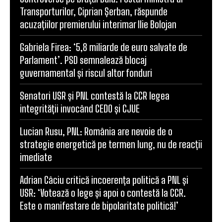
Transporturilor, Ciprian Șerban, răspunde
acuzațiilor premierului interimar Ilie Bolojan
Gabriela Firea: ‘5,8 miliarde de euro salvate de
Parlament’. PSD semnalează blocaj
guvernamental și riscul altor fonduri
Senatori USR și PNL contestă la CCR legea
integrității invocând CEDO și CJUE
Lucian Rusu, PNL: România are nevoie de o
strategie energetică pe termen lung, nu de reacții
imediate
Adrian Câciu critică incoerența politică a PNL și
USR: ‘Votează o lege și apoi o contestă la CCR.
Este o manifestare de bipolaritate politică!’