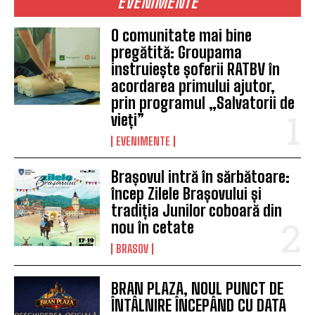
EVENIMENTE
O comunitate mai bine
pregătită: Groupama
instruiește șoferii RATBV în
acordarea primului ajutor,
prin programul „Salvatorii de
vieți”
EVENIMENTE
Brașovul intră în sărbătoare:
încep Zilele Brașovului și
tradiția Junilor coboară din
nou în cetate
BRASOV
BRAN PLAZA, NOUL PUNCT DE
ÎNTÂLNIRE ÎNCEPÂND CU DATA