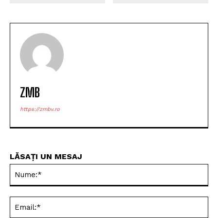
ZMB
https://zmbv.ro
LĂSAȚI UN MESAJ
Nu
Ema