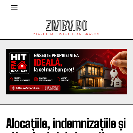
ZMBV.RO
ZIARUL METROPOLITAN BRASOV
Alocațiile, indemnizațiile și