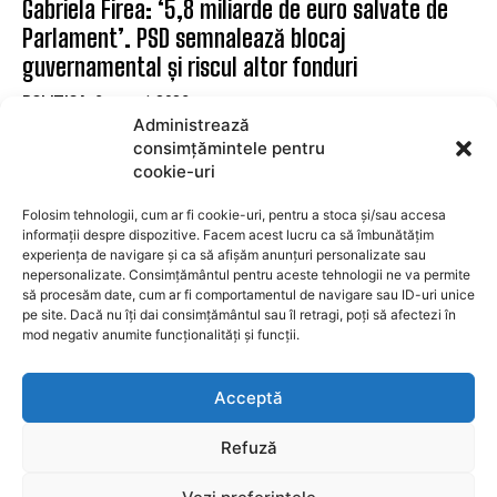
Gabriela Firea: ‘5,8 miliarde de euro salvate de
Parlament’. PSD semnalează blocaj
guvernamental și riscul altor fonduri
POLITICA
6 august 2026
Administrează
Senatori USR și PNL contestă la CCR legea
consimțămintele pentru
integrității invocând CEDO și CJUE
cookie-uri
POLITICA
6 august 2026
Folosim tehnologii, cum ar fi cookie-uri, pentru a stoca și/sau accesa
informații despre dispozitive. Facem acest lucru ca să îmbunătățim
experiența de navigare și ca să afișăm anunțuri personalizate sau
SUBSCRIBE
nepersonalizate. Consimțământul pentru aceste tehnologii ne va permite
să procesăm date, cum ar fi comportamentul de navigare sau ID-uri unice
pe site. Dacă nu îți dai consimțământul sau îl retragi, poți să afectezi în
mod negativ anumite funcționalități și funcții.
I WANT IN
Acceptă
I've read and accept the
Privacy Policy
.
Refuză