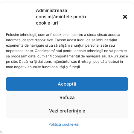
Administrează
consimțămintele pentru
ARTICOLE
cookie-uri
Pîslaru de la MIPE îl avertizează pe Pîslaru de la
Folosim tehnologii, cum ar fi cookie-uri, pentru a stoca și/sau accesa
informații despre dispozitive. Facem acest lucru ca să îmbunătățim
Muncă despre neglijarea personalului propriu
experiența de navigare și ca să afișăm anunțuri personalizate sau
nepersonalizate. Consimțământul pentru aceste tehnologii ne va permite
POLITICA
7 august 2026
să procesăm date, cum ar fi comportamentul de navigare sau ID-uri unice
Guvernul aprobă măsuri drastice: Limitarea
pe site. Dacă nu îți dai consimțământul sau îl retragi, poți să afectezi în
consumului industrial și stoparea exporturilor de
mod negativ anumite funcționalități și funcții.
energie
Acceptă
POLITICA
7 august 2026
Roxana Mînzatu propune instituirea unei Zile
Refuză
europene dedicate victimelor accidentelor de
muncă
Vezi preferințele
POLITICA
7 august 2026
Politică cookie-uri