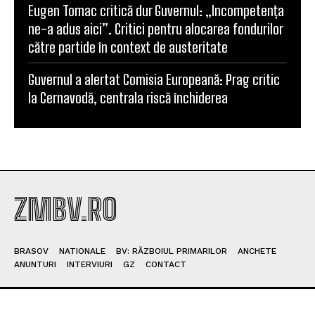
Comentariu:
POPULAR ARTICLES
Pîslaru de la MIPE îl avertizează pe Pîslaru de la
Muncă despre neglijarea personalului propriu
Guvernul aprobă măsuri drastice: Limitarea
consumului industrial și stoparea exporturilor de
energie
Roxana Mînzatu propune instituirea unei Zile
europene dedicate victimelor accidentelor de
muncă