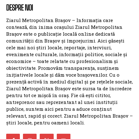
Eugen Tomac critică dur Guvernul: „Incompetența
ne-a adus aici”. Critici pentru alocarea fondurilor
către partide în context de austeritate
Guvernul a alertat Comisia Europeană: Prag critic
la Cernavodă, centrala riscă închiderea
ZMBV.RO
BRASOV
NATIONALE
BV: RĂZBOIUL PRIMARILOR
ANCHETE
ANUNTURI
INTERVIURI
GZ
CONTACT