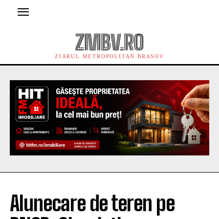
ZMBV.RO
ZIARUL METROPOLITAN BRASOV
Alunecare de teren pe