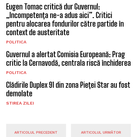
CELE MAI NOI STIRI
Pîslaru de la MIPE îl avertizează pe Pîslaru de
la Muncă despre neglijarea personalului
propriu
POLITICA
Guvernul aprobă măsuri drastice: Limitarea
consumului industrial și stoparea
exporturilor de energie
POLITICA
Roxana Mînzatu propune instituirea unei Zile
europene dedicate victimelor accidentelor
de muncă
POLITICA