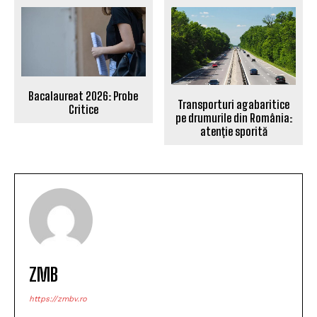
Eugen Tomac critică dur Guvernul:
„Incompetența ne-a adus aici”. Critici
pentru alocarea fondurilor către partide în
context de austeritate
POLITICA
Guvernul a alertat Comisia Europeană: Prag
critic la Cernavodă, centrala riscă închiderea
POLITICA
Clădirile Duplex 91 din zona Pieței Star au fost
demolate
STIREA ZILEI
ARTICOLUL PRECEDENT
ARTICOLUL URMĂTOR