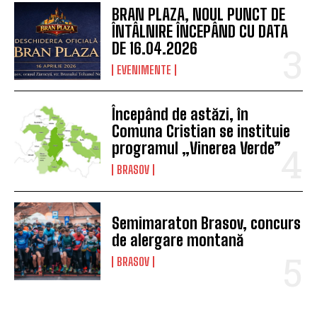
EVENIMENTE
O comunitate mai bine
pregătită: Groupama
instruiește șoferii RATBV în
acordarea primului ajutor,
prin programul „Salvatorii de
vieți”
EVENIMENTE
Brașovul intră în sărbătoare:
încep Zilele Brașovului și
tradiția Junilor coboară din
nou în cetate
BRASOV