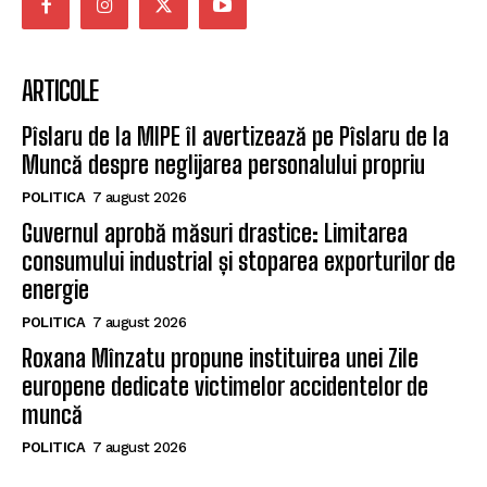
DESPRE NOI
Ziarul Metropolitan Brașov – Informația care
contează, din inima orașului Ziarul Metropolitan
Brașov este o publicație locală online dedicată
comunității din Brașov și împrejurimi. Aici găsești
cele mai noi știri locale, reportaje, interviuri,
evenimente culturale, informații politice, sociale și
economice – toate relatate cu profesionalism și
obiectivitate. Promovăm transparența, susținem
inițiativele locale și dăm voce brașovenilor. Cu o
prezență activă în mediul digital și pe rețelele sociale,
Ziarul Metropolitan Brașov este sursa ta de încredere
pentru tot ce mișcă în oraș. Fie că ești cititor,
antreprenor sau reprezentant al unei instituții
publice, suntem aici pentru a aduce conținut
relevant, rapid și corect. Ziarul Metropolitan Brașov –
știri locale, pentru oameni locali.