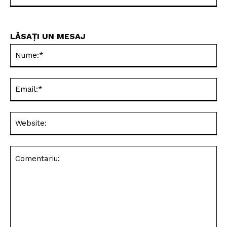
Bacalaureat 2026: Probe
Transporturi agabaritice
Critice
pe drumurile din România:
atenție sporită
ZMB
https://zmbv.ro