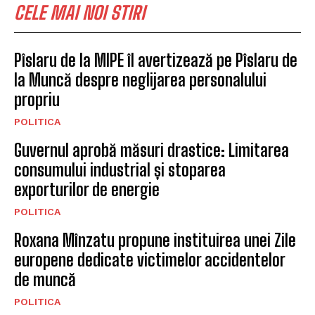
BRAN PLAZA, NOUL PUNCT DE
ÎNTÂLNIRE ÎNCEPÂND CU DATA
DE 16.04.2026
EVENIMENTE
Începând de astăzi, în
Comuna Cristian se instituie
programul „Vinerea Verde”
BRASOV
Semimaraton Brasov, concurs
de alergare montană
BRASOV