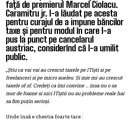
față de premierul Marcel Ciolacu.
Caramitru jr. l-a lăudat pe acesta
pentru curajul de a impune băncilor
taxe și pentru modul în care l-a
pus la punct pe cancelarul
austriac, considerînd că l-a umilit
public.
„Știu ca vai vai au crescut taxele pe ITiști si pe
freelanceri si pe micro aueleu. Si mie mi-au crescut
taxele of of. Credeți ca îmi convine … insa nu o sa
mor de foame si nici ITiștii nu au probleme reale hai
sa fim puțin serioși.
Unde însă e chestia foarte tare :