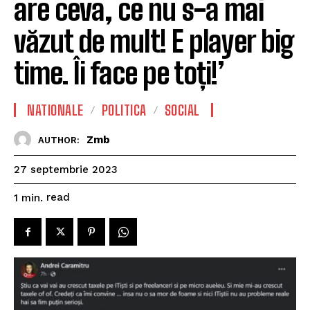
are ceva, ce nu s-a mai
văzut de mult! E player big
time. Îi face pe toți!’
NATIONALE
POLITICA
SOCIAL
Zmb
AUTHOR:
27 septembrie 2023
read
1
min.