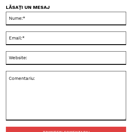
LĂSAȚI UN MESAJ
Nu
Ema
Web
Comentariu: