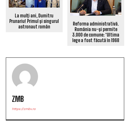
La mulți ani, Dumitru
Prunariu! Primul și singurul
Reforma administrativă.
astronaut român
România nu-și permite
3.000 de comune: ‘Ultima
lege a fost făcută în 1968
ZMB
https://zmbv.ro