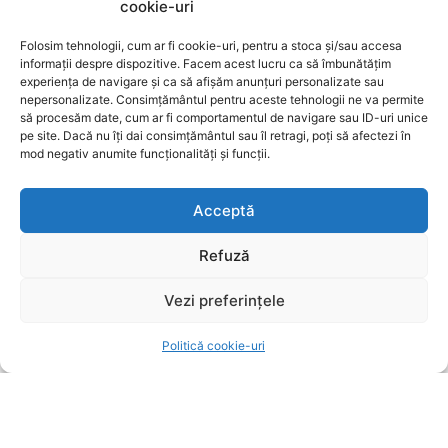
cookie-uri
Avertisment: Escrocii Utilizează Numerele SRI
Folosim tehnologii, cum ar fi cookie-uri, pentru a stoca și/sau accesa
pentru a Sustrage Date și Bani
informații despre dispozitive. Facem acest lucru ca să îmbunătățim
experiența de navigare și ca să afișăm anunțuri personalizate sau
UTILE BRASOV
5 august 2026
nepersonalizate. Consimțământul pentru aceste tehnologii ne va permite
VIDEO. Criza energetică afectează și Brașovul!
să procesăm date, cum ar fi comportamentul de navigare sau ID-uri unice
pe site. Dacă nu îți dai consimțământul sau îl retragi, poți să afectezi în
Iluminatul public și autobuzele electrice, sub
mod negativ anumite funcționalități și funcții.
restricții
UTILE BRASOV
5 august 2026
Acceptă
Brașovenii primesc alocațiile și indemnizațiile mai
devreme în august
Refuză
UTILE BRASOV
5 august 2026
Vezi preferințele
POPULARE
Politică cookie-uri
Avertisment: Escrocii Utilizează Numerele SRI
pentru a Sustrage Date și Bani
UTILE BRASOV
5 august 2026