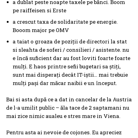
a dublat peste noapte taxele pe bănci. Boom
pe raiffeisen si Erste
a crescut taxa de solidaritate pe energie.
Booom major pe OMV
a taiat o groaza de poziții de directori la stat
si sleahta de soferi / consilieri / asistente. nu
e încă suficient dar au fost loviti foarte foarte
mulți. E haos printre sefii bugetari sa știți,
sunt mai disperați decât IT-iștii… mai trebuie
mulți pași dar măcar naibii e un început.
Bai si asta după ce a dat in cancelar de la Austria
de l-a umilit public – ăla tace de 2 saptamani nu
mai zice nimic aualeu e stres mare in Viena.
Pentru asta ai nevoie de cojones. Eu apreciez