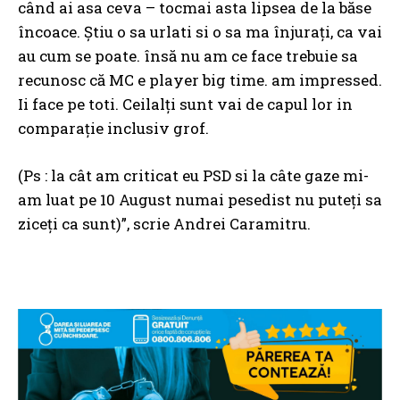
când ai asa ceva – tocmai asta lipsea de la băse
încoace. Știu o sa urlati si o sa ma înjurați, ca vai
au cum se poate. însă nu am ce face trebuie sa
recunosc că MC e player big time. am impressed.
Ii face pe toti. Ceilalți sunt vai de capul lor in
comparație inclusiv grof.
(Ps : la cât am criticat eu PSD si la câte gaze mi-
am luat pe 10 August numai pesedist nu puteți sa
ziceți ca sunt)”, scrie Andrei Caramitru.