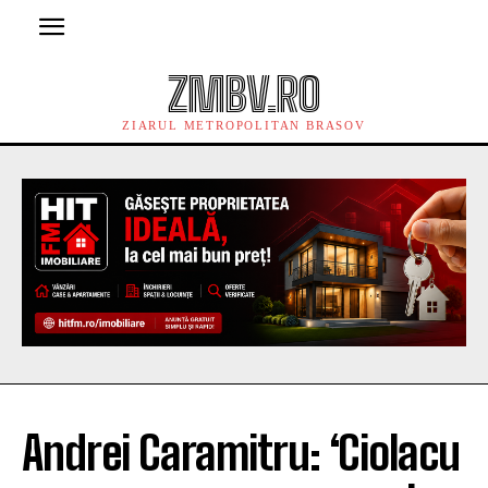
ZMBV.RO
ZIARUL METROPOLITAN BRASOV
Andrei Caramitru: ‘Ciolacu