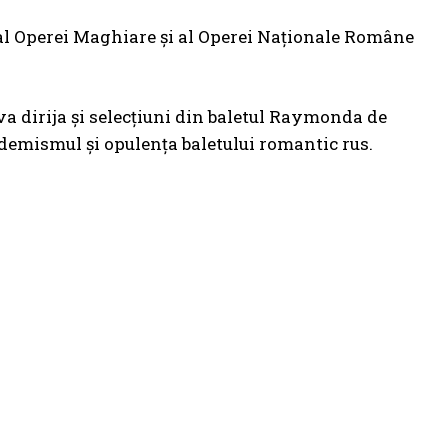
or al Operei Maghiare și al Operei Naţionale Române
a dirija și selecțiuni din baletul Raymonda de
demismul și opulența baletului romantic rus.