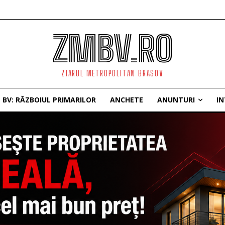
ZMBV.RO
ZIARUL METROPOLITAN BRASOV
BV: RĂZBOIUL PRIMARILOR
ANCHETE
ANUNTURI
IN