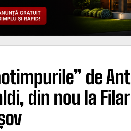
otimpurile” de Ant
aldi, din nou la Fil
șov