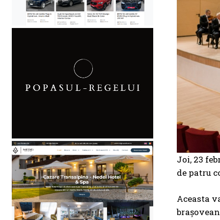
Joi, 23 feb
de patru c
Aceasta va
brașovean 