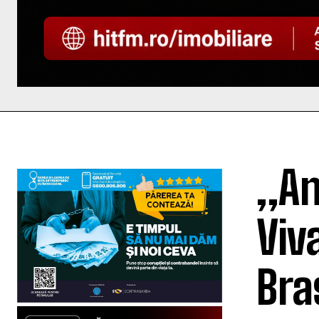
„An
Viv
Bra