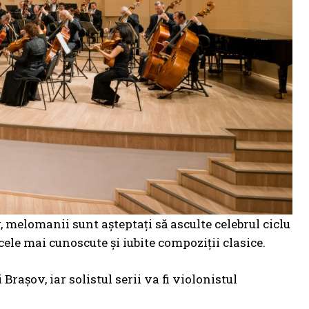
v, melomanii sunt așteptați să asculte celebrul ciclu
le mai cunoscute și iubite compoziții clasice.
rașov, iar solistul serii va fi violonistul