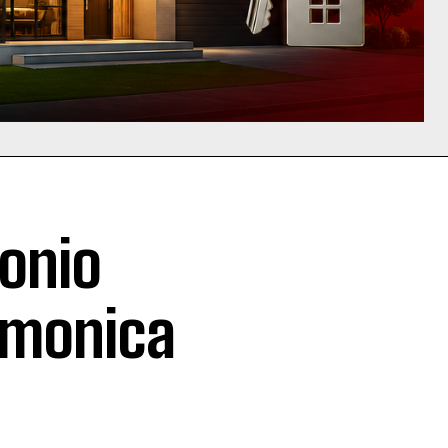
onio
armonica