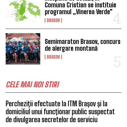
Comuna Cristian se instituie
programul „Vinerea Verde”
BRASOV
Semimaraton Brasov, concurs
de alergare montană
BRASOV
CELE MAI NOI STIRI
Percheziții efectuate la ITM Brașov și la
domiciliul unui funcționar public suspectat
de divulgarea secretelor de serviciu