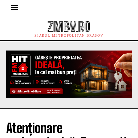
ZMBV.RO
ZIARUL METROPOLITAN BRASOV
Atenționare