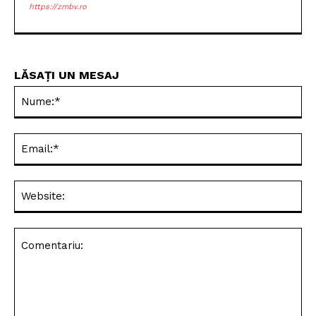
https://zmbv.ro
LĂSAȚI UN MESAJ
Nu
Ema
Web