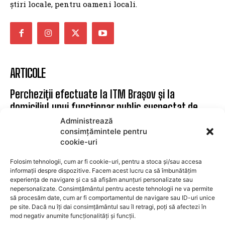
știri locale, pentru oameni locali.
ARTICOLE
Percheziții efectuate la ITM Brașov și la
domiciliul unui funcționar public suspectat de
divulgarea secretelor de serviciu
Administrează
consimțămintele pentru
BRASOV
7 august 2026
cookie-uri
Apartament modern cu 2 camere și dressing de
Folosim tehnologii, cum ar fi cookie-uri, pentru a stoca și/sau accesa
vânzare în Brașov
informații despre dispozitive. Facem acest lucru ca să îmbunătățim
experiența de navigare și ca să afișăm anunțuri personalizate sau
IMOBILIARE BRAOSV
7 august 2026
nepersonalizate. Consimțământul pentru aceste tehnologii ne va permite
VIDEO. Șeful CJ Prahova: „Finalizarea Centurii
să procesăm date, cum ar fi comportamentul de navigare sau ID-uri unice
Comarnic este posibilă până la sfârșitul lunii
pe site. Dacă nu îți dai consimțământul sau îl retragi, poți să afectezi în
mod negativ anumite funcționalități și funcții.
august”