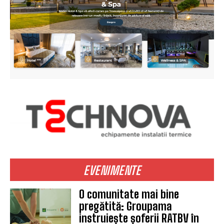
EVENIMENTE
O comunitate mai bine
pregătită: Groupama
instruiește șoferii RATBV în