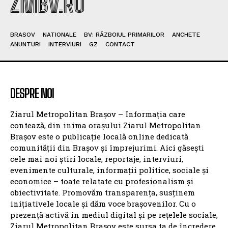
ZMBV.RO
BRASOV
NATIONALE
BV: RĂZBOIUL PRIMARILOR
ANCHETE
ANUNTURI
INTERVIURI
GZ
CONTACT
DESPRE NOI
Ziarul Metropolitan Brașov – Informația care
contează, din inima orașului Ziarul Metropolitan
Brașov este o publicație locală online dedicată
comunității din Brașov și împrejurimi. Aici găsești
cele mai noi știri locale, reportaje, interviuri,
evenimente culturale, informații politice, sociale și
economice – toate relatate cu profesionalism și
obiectivitate. Promovăm transparența, susținem
inițiativele locale și dăm voce brașovenilor. Cu o
prezență activă în mediul digital și pe rețelele sociale,
Ziarul Metropolitan Brașov este sursa ta de încredere