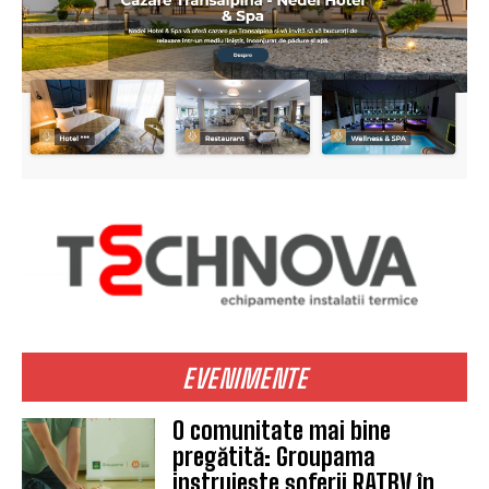
EVENIMENTE
O comunitate mai bine
pregătită: Groupama
instruiește șoferii RATBV în