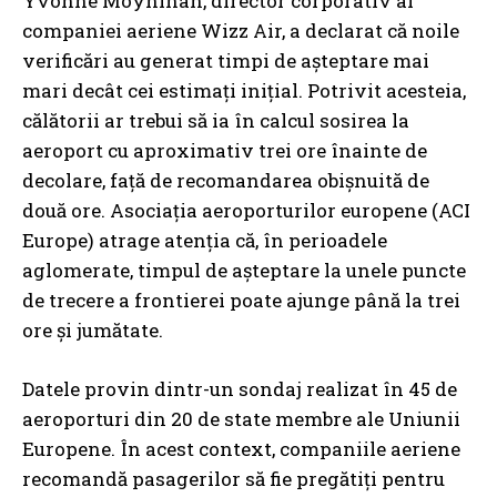
Yvonne Moynihan, director corporativ al
companiei aeriene Wizz Air, a declarat că noile
verificări au generat timpi de așteptare mai
mari decât cei estimați inițial. Potrivit acesteia,
călătorii ar trebui să ia în calcul sosirea la
aeroport cu aproximativ trei ore înainte de
decolare, față de recomandarea obișnuită de
două ore. Asociația aeroporturilor europene (ACI
Europe) atrage atenția că, în perioadele
aglomerate, timpul de așteptare la unele puncte
de trecere a frontierei poate ajunge până la trei
ore și jumătate.
Datele provin dintr-un sondaj realizat în 45 de
aeroporturi din 20 de state membre ale Uniunii
Europene. În acest context, companiile aeriene
recomandă pasagerilor să fie pregătiți pentru