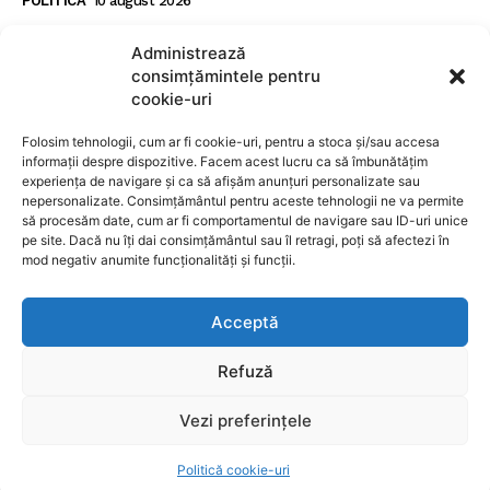
POLITICA
10 august 2026
Ministrul avertizează asupra riscului de a pierde
Administrează
fonduri europene înaintea întâlnirii de la
consimțămintele pentru
Cotroceni
cookie-uri
POLITICA
10 august 2026
Folosim tehnologii, cum ar fi cookie-uri, pentru a stoca și/sau accesa
informații despre dispozitive. Facem acest lucru ca să îmbunătățim
experiența de navigare și ca să afișăm anunțuri personalizate sau
SUBSCRIBE
nepersonalizate. Consimțământul pentru aceste tehnologii ne va permite
să procesăm date, cum ar fi comportamentul de navigare sau ID-uri unice
pe site. Dacă nu îți dai consimțământul sau îl retragi, poți să afectezi în
mod negativ anumite funcționalități și funcții.
I WANT IN
Acceptă
I've read and accept the
Privacy Policy
.
Refuză
Vezi preferințele
Toate drepturile rezervate RADIO HIT FM GROUP creat de
gads.ro
Politică cookie-uri