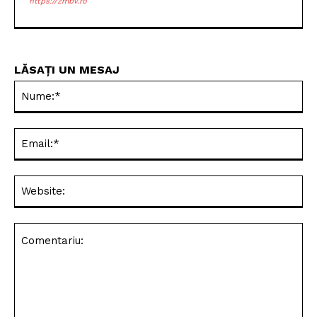
https://zmbv.ro
LĂSAȚI UN MESAJ
Nu
Ema
Web