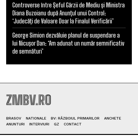
Controverse între Șeful Gărzii de Mediu și Ministra
Diana Buzoianu după Anunțul unui Control:
‘Judecăți de Valoare Doar la Finalul Verificării’
George Simion dezvăluie planul de suspendare a
lui Nicușor Dan: ‘Am adunat un număr semnificativ
de semnături’
ZMBV.RO
BRASOV
NATIONALE
BV: RĂZBOIUL PRIMARILOR
ANCHETE
ANUNTURI
INTERVIURI
GZ
CONTACT