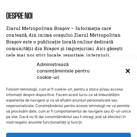
DESPRE NOI
Ziarul Metropolitan Brașov – Informația care
contează, din inima orașului Ziarul Metropolitan
Brașov este o publicație locală online dedicată
comunității din Brașov și împrejurimi. Aici găsești
cele mai noi știri locale, reportaje, interviuri,
evenimente culturale, informații politice, sociale și
Administrează
economice – toate relatate cu profesionalism și
consimțămintele pentru
obiectivitate. Promovăm transparența, susținem
cookie-uri
inițiativele locale și dăm voce brașovenilor. Cu o
prezență activă în mediul digital și pe rețelele sociale,
Folosim tehnologii, cum ar fi cookie-uri, pentru a stoca și/sau accesa
Ziarul Metropolitan Brașov este sursa ta de încredere
informații despre dispozitive. Facem acest lucru ca să îmbunătățim
experiența de navigare și ca să afișăm anunțuri personalizate sau
pentru tot ce mișcă în oraș. Fie că ești cititor,
nepersonalizate. Consimțământul pentru aceste tehnologii ne va permite
antreprenor sau reprezentant al unei instituții
să procesăm date, cum ar fi comportamentul de navigare sau ID-uri unice
publice, suntem aici pentru a aduce conținut
pe site. Dacă nu îți dai consimțământul sau îl retragi, poți să afectezi în
relevant, rapid și corect. Ziarul Metropolitan Brașov –
mod negativ anumite funcționalități și funcții.
știri locale, pentru oameni locali.