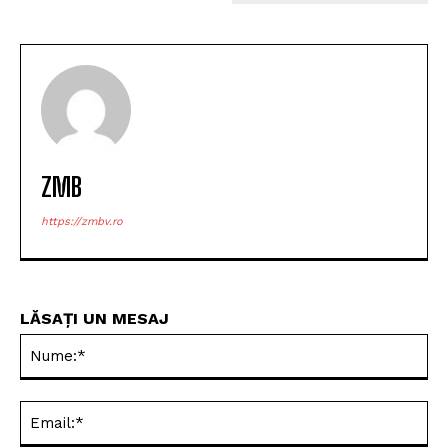
ZMB
https://zmbv.ro
LĂSAȚI UN MESAJ
Nu
Ema