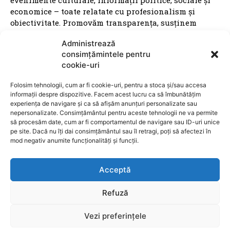
economice – toate relatate cu profesionalism și
obiectivitate. Promovăm transparența, susținem
inițiativele locale și dăm voce brașovenilor. Cu o
Administrează
prezență activă în mediul digital și pe rețelele sociale,
consimțămintele pentru
Ziarul Metropolitan Brașov este sursa ta de încredere
cookie-uri
pentru tot ce mișcă în oraș. Fie că ești cititor,
antreprenor sau reprezentant al unei instituții
Folosim tehnologii, cum ar fi cookie-uri, pentru a stoca și/sau accesa
publice, suntem aici pentru a aduce conținut
informații despre dispozitive. Facem acest lucru ca să îmbunătățim
relevant, rapid și corect. Ziarul Metropolitan Brașov –
experiența de navigare și ca să afișăm anunțuri personalizate sau
știri locale, pentru oameni locali.
nepersonalizate. Consimțământul pentru aceste tehnologii ne va permite
să procesăm date, cum ar fi comportamentul de navigare sau ID-uri unice
pe site. Dacă nu îți dai consimțământul sau îl retragi, poți să afectezi în
mod negativ anumite funcționalități și funcții.
Acceptă
ARTICOLE
Refuză
Apartament modern cu 2 camere și dressing de
Vezi preferințele
vânzare în Brașov