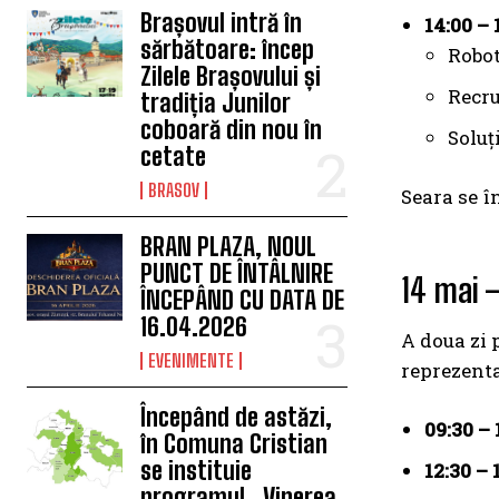
Brașovul intră în
14:00 – 
sărbătoare: încep
Robot
Zilele Brașovului și
Recru
tradiția Junilor
coboară din nou în
Soluț
cetate
BRASOV
Seara se î
BRAN PLAZA, NOUL
PUNCT DE ÎNTÂLNIRE
14 mai –
ÎNCEPÂND CU DATA DE
16.04.2026
A doua zi 
EVENIMENTE
reprezenta
Începând de astăzi,
09:30 – 
în Comuna Cristian
se instituie
12:30 – 
programul „Vinerea