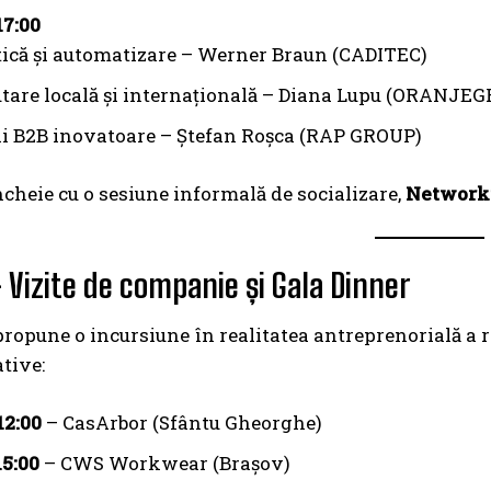
17:00
ică și automatizare – Werner Braun (CADITEC)
tare locală și internațională – Diana Lupu (ORANJE
ii B2B inovatoare – Ștefan Roșca (RAP GROUP)
ncheie cu o sesiune informală de socializare,
Network
 Vizite de companie și Gala Dinner
propune o incursiune în realitatea antreprenorială a r
tive:
12:00
– CasArbor (Sfântu Gheorghe)
15:00
– CWS Workwear (Brașov)