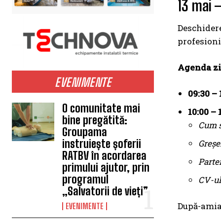
13 mai –
Deschidere
profesioni
Agenda zi
EVENIMENTE
09:30 – 
O comunitate mai
10:00 – 
bine pregătită:
Cum s
Groupama
instruiește șoferii
Greșel
RATBV în acordarea
Parte
primului ajutor, prin
programul
CV-ul
„Salvatorii de vieți”
După-amia
EVENIMENTE