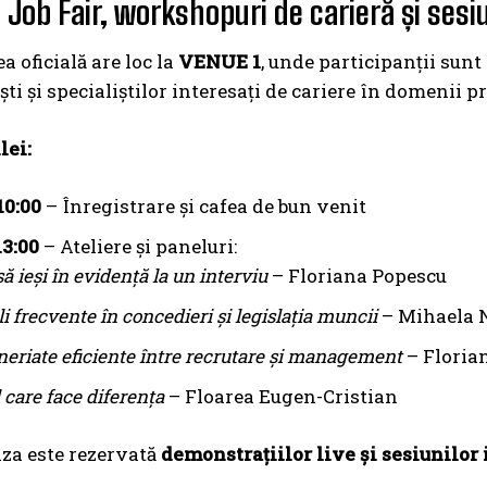
 Job Fair, workshopuri de carieră și sesi
a oficială are loc la
VENUE 1
, unde participanții sunt 
ști și specialiștilor interesați de cariere în domenii 
lei:
10:00
– Înregistrare și cafea de bun venit
13:00
– Ateliere și paneluri:
ă ieși în evidență la un interviu
– Floriana Popescu
i frecvente în concedieri și legislația muncii
– Mihaela 
neriate eficiente între recrutare și management
– Floria
 care face diferența
– Floarea Eugen-Cristian
za este rezervată
demonstrațiilor live și sesiunilor