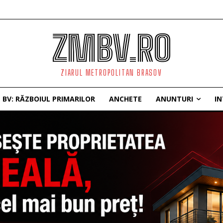
ZMBV.RO
ZIARUL METROPOLITAN BRASOV
BV: RĂZBOIUL PRIMARILOR
ANCHETE
ANUNTURI
IN