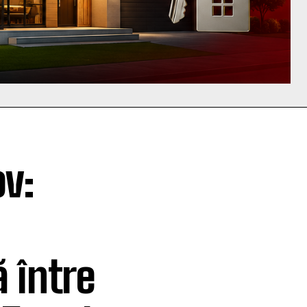
v:
 între