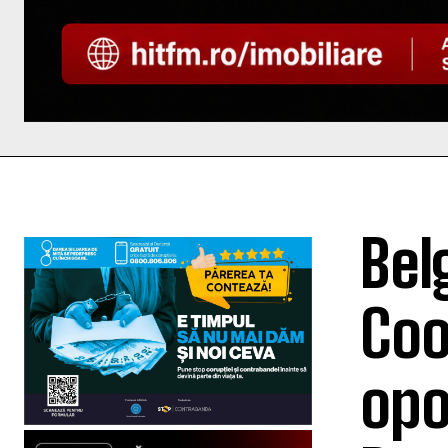
Bel
Coo
opo