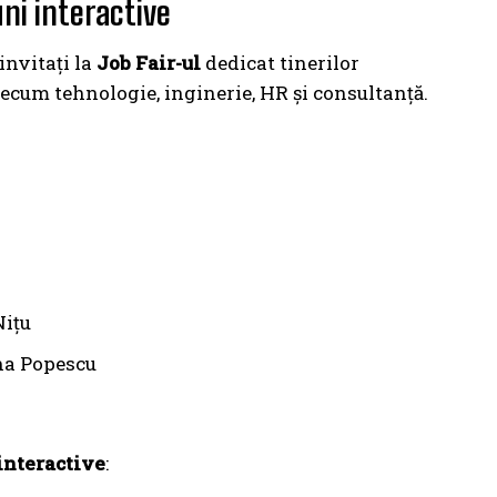
uni interactive
invitați la
Job Fair-ul
dedicat tinerilor
precum tehnologie, inginerie, HR și consultanță.
Nițu
na Popescu
 interactive
: