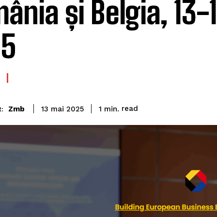
ânia și Belgia, 13-
25
read
Zmb
1
min.
13 mai 2025
: