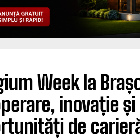
gium Week la Brașo
perare, inovație și
rtunități de carieră