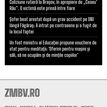
Coliziune rutieră la Brașov, în apropiere de „Ceasu’
Rău”. O victimă este prinsă între fiare
Șofer beat arestat după un grav accident pe DN1
lângă Făgăraș: A intrat pe contrasens și a fugit de
la locul faptei
Un fost ministru al Educației propune vouchere de
stat pentru meditații: ‘Oferim pentru mașini și
săli, să ne ocupăm și de mințile copiilor’
ZMBV.RO
BRASOV
NATIONALE
BV: RĂZBOIUL PRIMARILOR
ANCHETE