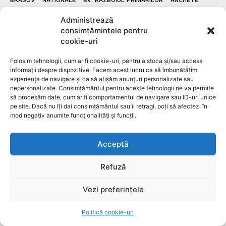
ANUNTURI
INTERVIURI
GZ
CONTACT
Administrează
consimțămintele pentru
cookie-uri
DESPRE NOI
Folosim tehnologii, cum ar fi cookie-uri, pentru a stoca și/sau accesa
informații despre dispozitive. Facem acest lucru ca să îmbunătățim
Ziarul Metropolitan Brașov – Informația care
experiența de navigare și ca să afișăm anunțuri personalizate sau
nepersonalizate. Consimțământul pentru aceste tehnologii ne va permite
contează, din inima orașului Ziarul Metropolitan
să procesăm date, cum ar fi comportamentul de navigare sau ID-uri unice
Brașov este o publicație locală online dedicată
pe site. Dacă nu îți dai consimțământul sau îl retragi, poți să afectezi în
comunității din Brașov și împrejurimi. Aici găsești
mod negativ anumite funcționalități și funcții.
cele mai noi știri locale, reportaje, interviuri,
evenimente culturale, informații politice, sociale și
Acceptă
economice – toate relatate cu profesionalism și
obiectivitate. Promovăm transparența, susținem
Refuză
inițiativele locale și dăm voce brașovenilor. Cu o
prezență activă în mediul digital și pe rețelele sociale,
Vezi preferințele
Ziarul Metropolitan Brașov este sursa ta de încredere
pentru tot ce mișcă în oraș. Fie că ești cititor,
antreprenor sau reprezentant al unei instituții
Politică cookie-uri
publice, suntem aici pentru a aduce conținut