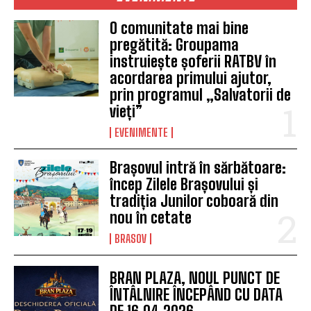
O comunitate mai bine
pregătită: Groupama
instruiește șoferii RATBV în
acordarea primului ajutor,
prin programul „Salvatorii de
vieți”
EVENIMENTE
Brașovul intră în sărbătoare:
încep Zilele Brașovului și
tradiția Junilor coboară din
nou în cetate
BRASOV
BRAN PLAZA, NOUL PUNCT DE
ÎNTÂLNIRE ÎNCEPÂND CU DATA