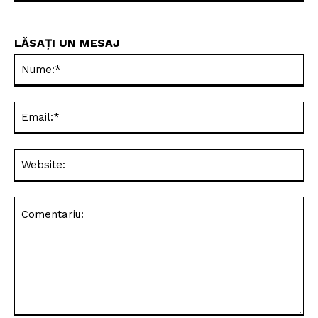
LĂSAȚI UN MESAJ
Nu
Ema
Web