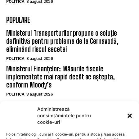
POLITICA
8 august 2026
POPULARE
Ministerul Transporturilor propune o soluție
definitivă pentru problema de la Cernavodă,
eliminând riscul secetei
POLITICA
8 august 2026
Ministerul Finanțelor: Măsurile fiscale
implementate mai rapid decât se aștepta,
conform Moody’s
POLITICA
8 august 2026
Nicușor Dan subliniază eforturile necesare după
Administrează
reconfirmarea ratingului României de către
consimțămintele pentru
Moody’s
cookie-uri
POLITICA
8 august 2026
Folosim tehnologii, cum ar fi cookie-uri, pentru a stoca și/sau accesa