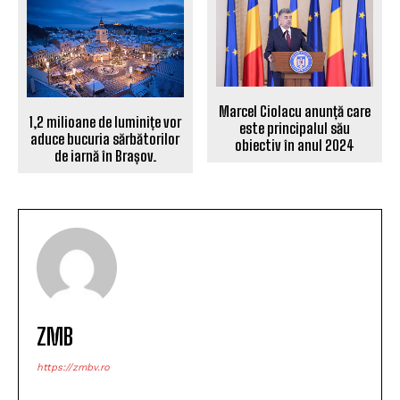
Marcel Ciolacu anunță care
1,2 milioane de luminițe vor
este principalul său
aduce bucuria sărbătorilor
obiectiv în anul 2024
de iarnă în Brașov.
ZMB
https://zmbv.ro