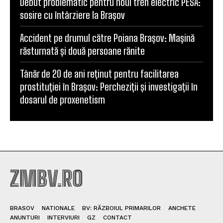
Debut problematic pentru noul tren electric PESA:
sosire cu întârziere la Brașov
Accident pe drumul către Poiana Brașov: Mașină
răsturnată și două persoane rănite
Tânăr de 20 de ani reținut pentru facilitarea
prostituției în Brașov: Percheziții și investigații în
dosarul de proxenetism
ZMBV.RO
BRASOV
NATIONALE
BV: RĂZBOIUL PRIMARILOR
ANCHETE
ANUNTURI
INTERVIURI
GZ
CONTACT