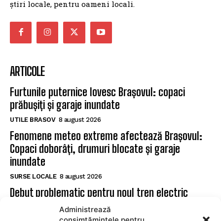
știri locale, pentru oameni locali.
ARTICOLE
Furtunile puternice lovesc Brașovul: copaci
prăbușiți și garaje inundate
UTILE BRASOV
8 august 2026
Fenomene meteo extreme afectează Brașovul:
Copaci doborâți, drumuri blocate și garaje
inundate
SURSE LOCALE
8 august 2026
Debut problematic pentru noul tren electric
PESA: sosire cu întârziere la Brașov
Administrează
consimțămintele pentru
UTILE BRASOV
7 august 2026