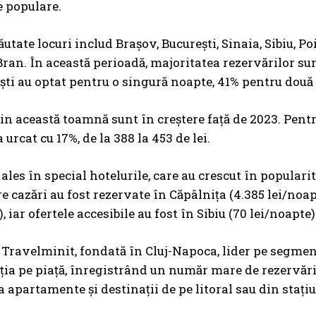
e populare.
ăutate locuri includ Brașov, București, Sinaia, Sibiu, P
Bran. În această perioadă, majoritatea rezervărilor sunt
iști au optat pentru o singură noapte, 41% pentru două 
din această toamnă sunt în creștere față de 2023. Pentr
 urcat cu 17%, de la 388 la 453 de lei.
u ales în special hotelurile, care au crescut în popula
e cazări au fost rezervate în Căpâlnița (4.385 lei/noapt
, iar ofertele accesibile au fost în Sibiu (70 lei/noapte)
Travelminit, fondată în Cluj-Napoca, lider pe segment
iția pe piață, înregistrând un număr mare de rezervări 
a apartamente și destinații de pe litoral sau din staț