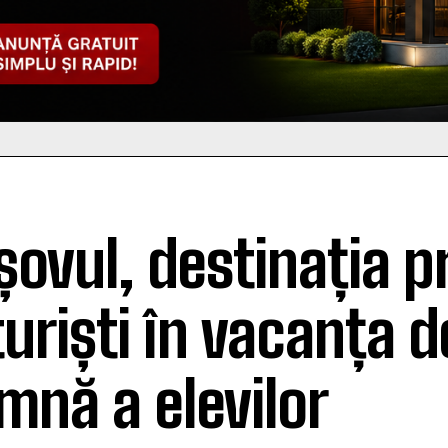
șovul, destinația p
turiști în vacanța d
mnă a elevilor