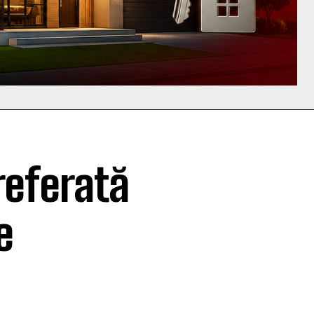
referată
e