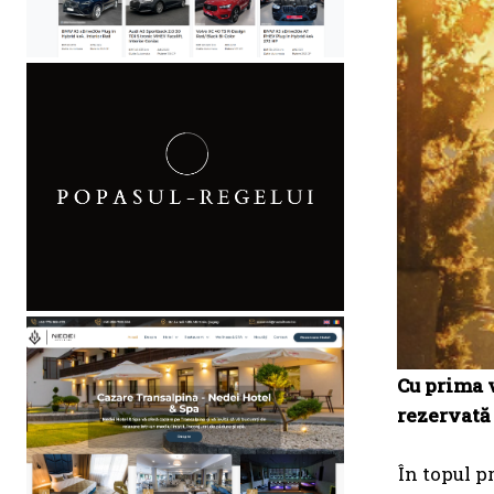
Cu prima v
rezervată 
În topul p