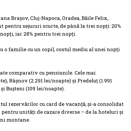
oiana Brașov, Cluj-Napoca, Oradea, Băile Felix,
 pentru sejururi scurte, de până la trei nopți: 20%
nopți, iar 28% pentru trei nopți.
u o familie cu un copil, costul mediu al unei nopți
ritate comparativ cu pensiunile. Cele mai
e), Râșnov (2.291 lei/noapte) și Predeluț (1.991
 și Bușteni (109 lei/noapte).
ul rezervărilor cu card de vacanță, și-a consolidat
pentru unități de cazare diverse – de la hoteluri și
iuni montane.