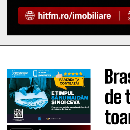
Bra
de 
toa