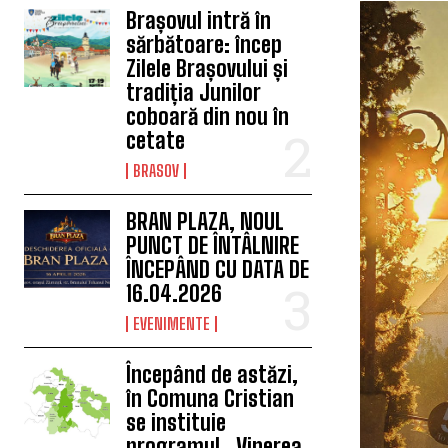
Brașovul intră în
sărbătoare: încep
Zilele Brașovului și
tradiția Junilor
coboară din nou în
cetate
BRASOV
BRAN PLAZA, NOUL
PUNCT DE ÎNTÂLNIRE
ÎNCEPÂND CU DATA DE
16.04.2026
EVENIMENTE
Începând de astăzi,
în Comuna Cristian
se instituie
programul „Vinerea