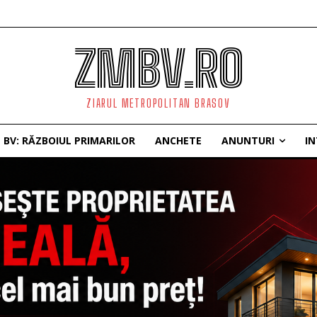
ZMBV.RO
ZIARUL METROPOLITAN BRASOV
BV: RĂZBOIUL PRIMARILOR
ANCHETE
ANUNTURI
IN