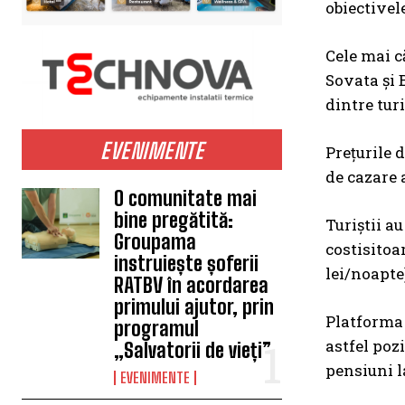
obiectivel
Cele mai c
Sovata și 
dintre tur
EVENIMENTE
Prețurile 
de cazare a
O comunitate mai
bine pregătită:
Turiștii a
Groupama
costisitoar
instruiește șoferii
lei/noapte)
RATBV în acordarea
primului ajutor, prin
Platforma 
programul
astfel poz
„Salvatorii de vieți”
pensiuni l
EVENIMENTE