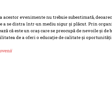
 acestor evenimente nu trebuie subestimată, deoarece e
de a se distra într-un mediu sigur și plăcut. Prin org
ză că este un oraș care se preocupă de nevoile și de b
itatea de a oferi o educație de calitate și oportunități
ovenii