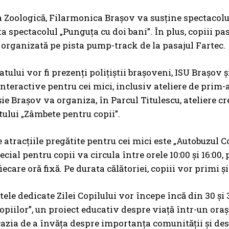
 Zoologică, Filarmonica Brașov va susține spectacolu
a spectacolul „Punguța cu doi bani”. În plus, copiii pa
 organizată pe pista pump-track de la pasajul Fartec.
fatului vor fi prezenți polițiștii brașoveni, ISU Brașo
interactive pentru cei mici, inclusiv ateliere de prim-a
ie Brașov va organiza, în Parcul Titulescu, ateliere c
lui „Zâmbete pentru copii”.
 atracțiile pregătite pentru cei mici este „Autobuzul C
cial pentru copii va circula între orele 10:00 și 16:00, 
fiecare oră fixă. Pe durata călătoriei, copiii vor primi ș
le dedicate Zilei Copilului vor începe încă din 30 și 3
copiilor”, un proiect educativ despre viață într-un oraș
cazia de a învăța despre importanța comunității și de