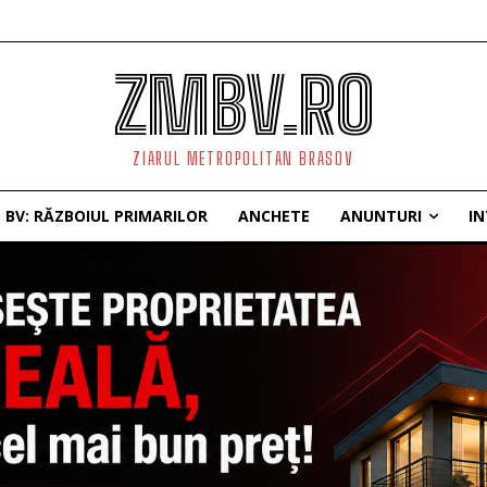
ZMBV.RO
ZIARUL METROPOLITAN BRASOV
BV: RĂZBOIUL PRIMARILOR
ANCHETE
ANUNTURI
IN