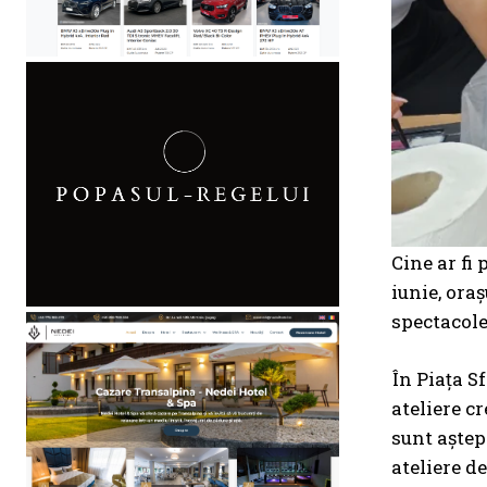
Cine ar fi
iunie, ora
spectacole,
În Piața S
ateliere cr
sunt aștept
ateliere de