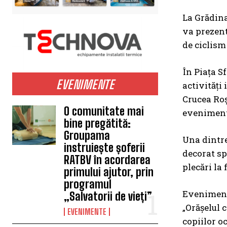
La Grădina
va prezent
de ciclism
În Piața S
EVENIMENTE
activități 
Crucea Roș
O comunitate mai
evenimentu
bine pregătită:
Groupama
Una dintre
instruiește șoferii
decorat spe
RATBV în acordarea
plecări la 
primului ajutor, prin
programul
Evenimente
„Salvatorii de vieți”
„Orășelul 
EVENIMENTE
copiilor o