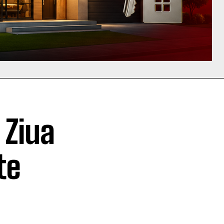
 Ziua
te