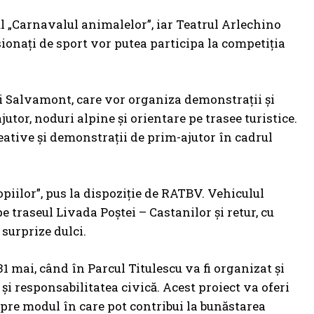
l „Carnavalul animalelor”, iar Teatrul Arlechino
sionați de sport vor putea participa la competiția
v și Salvamont, care vor organiza demonstrații și
jutor, noduri alpine și orientare pe trasee turistice.
reative și demonstrații de prim-ajutor în cadrul
opiilor”, pus la dispoziție de RATBV. Vehiculul
pe traseul Livada Poștei – Castanilor și retur, cu
i surprize dulci.
1 mai, când în Parcul Titulescu va fi organizat și
 și responsabilitatea civică. Acest proiect va oferi
spre modul în care pot contribui la bunăstarea