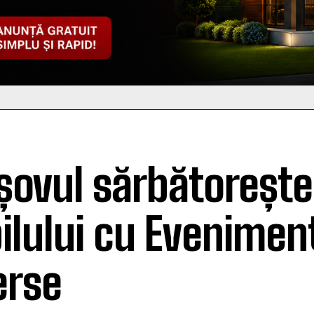
șovul sărbătorește
ilului cu Evenimen
erse