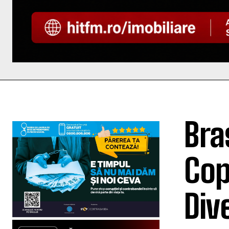
Bra
Cop
Div