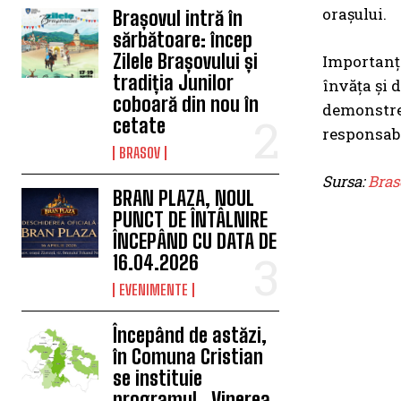
orașului.
Brașovul intră în
sărbătoare: încep
Zilele Brașovului și
Importanța
tradiția Junilor
învăța și 
coboară din nou în
demonstrea
cetate
responsabil
BRASOV
Sursa:
Bras
BRAN PLAZA, NOUL
PUNCT DE ÎNTÂLNIRE
ÎNCEPÂND CU DATA DE
16.04.2026
EVENIMENTE
Începând de astăzi,
în Comuna Cristian
se instituie
programul „Vinerea