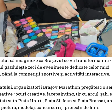
 putut să imagineze că Brașovul se va transforma într
șul găzduiește zeci de evenimente dedicate celor mici, î
 până la competiții sportive și activități interactive.
fatului, organizatorii Brașov Marathon pregătesc o seri
eative, jocuri creative, facepainting, tir cu arcul, șah, 
ați și în Piața Unirii, Piața Sf. Ioan și Piața Brassai,
 pictură, modelaj, concursuri și proiecții de film.