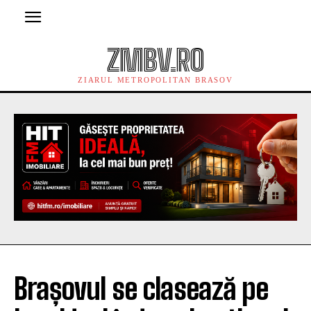
ZMBV.RO
ZIARUL METROPOLITAN BRASOV
Brașovul se clasează pe