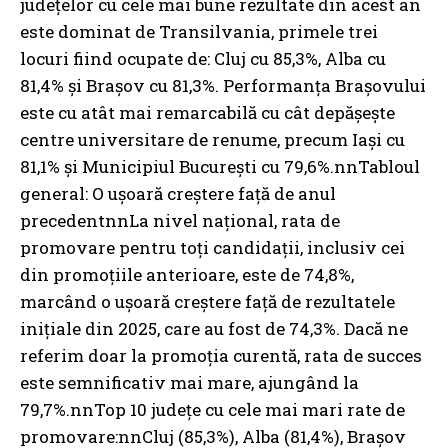
județelor cu cele mai bune rezultate din acest an
este dominat de Transilvania, primele trei
locuri fiind ocupate de: Cluj cu 85,3%, Alba cu
81,4% și Brașov cu 81,3%. Performanța Brașovului
este cu atât mai remarcabilă cu cât depășește
centre universitare de renume, precum Iași cu
81,1% și Municipiul București cu 79,6%.nnTabloul
general: O ușoară creștere față de anul
precedentnnLa nivel național, rata de
promovare pentru toți candidații, inclusiv cei
din promoțiile anterioare, este de 74,8%,
marcând o ușoară creștere față de rezultatele
inițiale din 2025, care au fost de 74,3%. Dacă ne
referim doar la promoția curentă, rata de succes
este semnificativ mai mare, ajungând la
79,7%.nnTop 10 județe cu cele mai mari rate de
promovare:nnCluj (85,3%), Alba (81,4%), Brașov