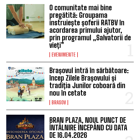
O comunitate mai bine
pregătită: Groupama
instruiește șoferii RATBV în
acordarea primului ajutor,
prin programul „Salvatorii de
vieți”
EVENIMENTE
Brașovul intră în sărbătoare:
încep Zilele Brașovului și
tradiția Junilor coboară din
nou în cetate
BRASOV
BRAN PLAZA, NOUL PUNCT DE
ÎNTÂLNIRE ÎNCEPÂND CU DATA
DE 16.04.2026