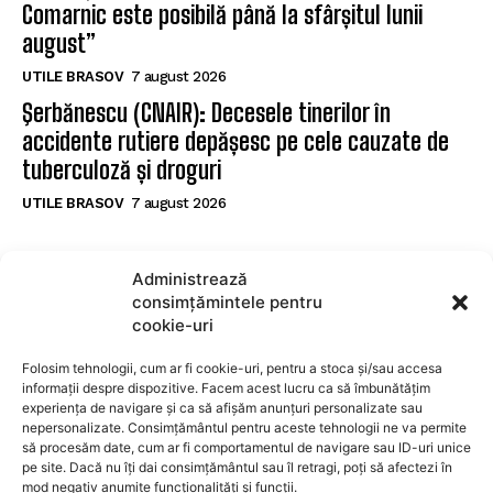
Comarnic este posibilă până la sfârșitul lunii
august”
UTILE BRASOV
7 august 2026
Şerbănescu (CNAIR): Decesele tinerilor în
accidente rutiere depășesc pe cele cauzate de
tuberculoză și droguri
UTILE BRASOV
7 august 2026
POPULARE
Administrează
consimțămintele pentru
Apartament modern cu 2 camere și dressing de
cookie-uri
vânzare în Brașov
Folosim tehnologii, cum ar fi cookie-uri, pentru a stoca și/sau accesa
IMOBILIARE BRAOSV
7 august 2026
informații despre dispozitive. Facem acest lucru ca să îmbunătățim
VIDEO. Șeful CJ Prahova: „Finalizarea Centurii
experiența de navigare și ca să afișăm anunțuri personalizate sau
nepersonalizate. Consimțământul pentru aceste tehnologii ne va permite
Comarnic este posibilă până la sfârșitul lunii
să procesăm date, cum ar fi comportamentul de navigare sau ID-uri unice
august”
pe site. Dacă nu îți dai consimțământul sau îl retragi, poți să afectezi în
mod negativ anumite funcționalități și funcții.