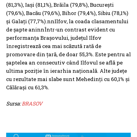
(81,3%), Iași (81,1%), Brăila (79,8%), București
(79,6%), Bacău (79,6%), Bihor (79,4%), Sibiu (78,1%)
și Galați (77,7%).nnIlfov, la coada clasamentului
de șapte aninnÎntr-un contrast evident cu
performanța Brașovului, județul Ilfov
înregistrează cea mai scăzută rată de
promovare din țară, de doar 55,3%. Este pentru al
șaptelea an consecutiv când Ilfovul se află pe
ultima poziție în ierarhia națională. Alte județe
cu rezultate mai slabe sunt Mehedinți cu 60,1% și
Călărași cu 61,3%.
Sursa:
BRASOV