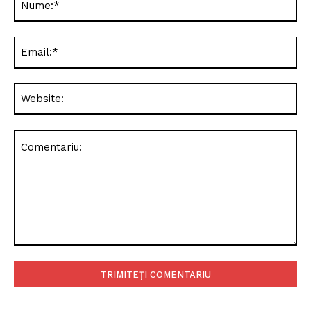
Ema
Web
Comentariu: