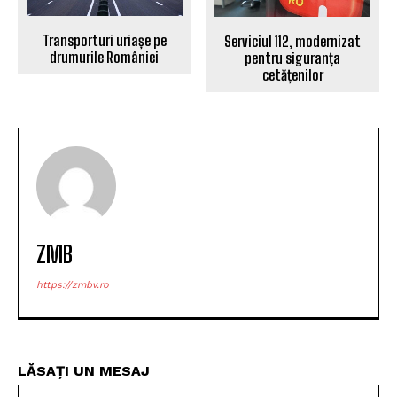
Transporturi uriașe pe
Serviciul 112, modernizat
drumurile României
pentru siguranța
cetățenilor
ZMB
https://zmbv.ro
LĂSAȚI UN MESAJ
Nu