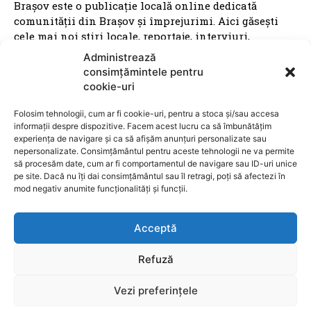
Brașov este o publicație locală online dedicată
comunității din Brașov și împrejurimi. Aici găsești
cele mai noi știri locale, reportaje, interviuri,
evenimente culturale, informații politice, sociale și
Administrează
economice – toate relatate cu profesionalism și
consimțămintele pentru
obiectivitate. Promovăm transparența, susținem
cookie-uri
inițiativele locale și dăm voce brașovenilor. Cu o
prezență activă în mediul digital și pe rețelele sociale,
Folosim tehnologii, cum ar fi cookie-uri, pentru a stoca și/sau accesa
informații despre dispozitive. Facem acest lucru ca să îmbunătățim
Ziarul Metropolitan Brașov este sursa ta de încredere
experiența de navigare și ca să afișăm anunțuri personalizate sau
pentru tot ce mișcă în oraș. Fie că ești cititor,
nepersonalizate. Consimțământul pentru aceste tehnologii ne va permite
antreprenor sau reprezentant al unei instituții
să procesăm date, cum ar fi comportamentul de navigare sau ID-uri unice
publice, suntem aici pentru a aduce conținut
pe site. Dacă nu îți dai consimțământul sau îl retragi, poți să afectezi în
relevant, rapid și corect. Ziarul Metropolitan Brașov –
mod negativ anumite funcționalități și funcții.
știri locale, pentru oameni locali.
Acceptă
Refuză
Vezi preferințele
ARTICOLE