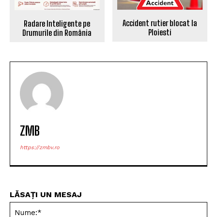
Accident rutier blocat la
Radare Inteligente pe
Ploiesti
Drumurile din România
ZMB
https://zmbv.ro
LĂSAȚI UN MESAJ
Nu