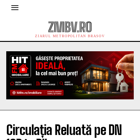
ZMBV.RO
ZIARUL METROPOLITAN BRASOV
Circulația Reluată pe DN