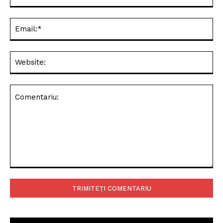
Ema
Web
Comentariu: