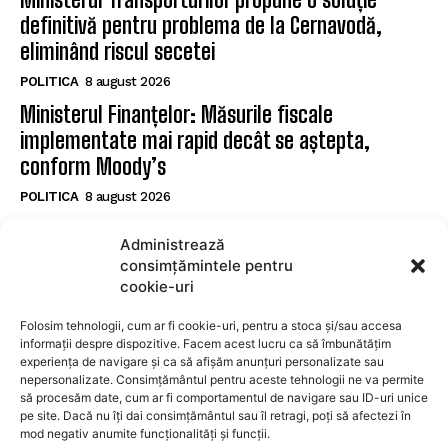
definitivă pentru problema de la Cernavodă,
eliminând riscul secetei
POLITICA
8 august 2026
Ministerul Finanțelor: Măsurile fiscale
implementate mai rapid decât se aștepta,
conform Moody’s
POLITICA
8 august 2026
Nicușor Dan subliniază eforturile necesare după
Administrează
reconfirmarea ratingului României de către
consimțămintele pentru
Moody’s
cookie-uri
POLITICA
8 august 2026
Folosim tehnologii, cum ar fi cookie-uri, pentru a stoca și/sau accesa
informații despre dispozitive. Facem acest lucru ca să îmbunătățim
experiența de navigare și ca să afișăm anunțuri personalizate sau
SUBSCRIBE
nepersonalizate. Consimțământul pentru aceste tehnologii ne va permite
să procesăm date, cum ar fi comportamentul de navigare sau ID-uri unice
pe site. Dacă nu îți dai consimțământul sau îl retragi, poți să afectezi în
mod negativ anumite funcționalități și funcții.