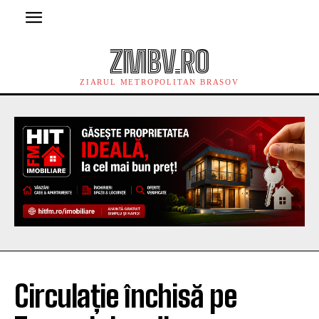
ZMBV.RO
ZIARUL METROPOLITAN BRASOV
Circulație închisă pe