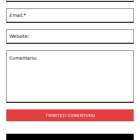
Ema
Web
Comentariu: