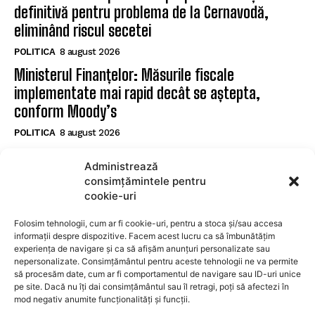
definitivă pentru problema de la Cernavodă,
eliminând riscul secetei
POLITICA
8 august 2026
Ministerul Finanțelor: Măsurile fiscale
implementate mai rapid decât se aștepta,
conform Moody’s
POLITICA
8 august 2026
Nicușor Dan subliniază eforturile necesare după
Administrează
reconfirmarea ratingului României de către
consimțămintele pentru
Moody’s
cookie-uri
POLITICA
8 august 2026
Folosim tehnologii, cum ar fi cookie-uri, pentru a stoca și/sau accesa
informații despre dispozitive. Facem acest lucru ca să îmbunătățim
experiența de navigare și ca să afișăm anunțuri personalizate sau
SUBSCRIBE
nepersonalizate. Consimțământul pentru aceste tehnologii ne va permite
să procesăm date, cum ar fi comportamentul de navigare sau ID-uri unice
pe site. Dacă nu îți dai consimțământul sau îl retragi, poți să afectezi în
mod negativ anumite funcționalități și funcții.