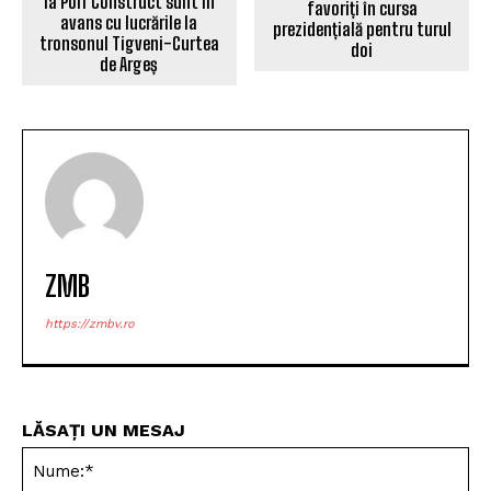
la Porr Construct sunt în
favoriți în cursa
avans cu lucrările la
prezidențială pentru turul
tronsonul Tigveni-Curtea
doi
de Argeș
ZMB
https://zmbv.ro
LĂSAȚI UN MESAJ
Nu