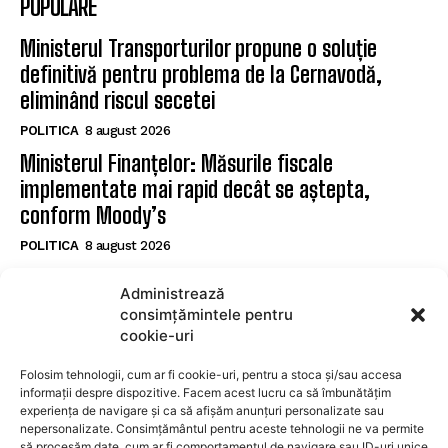
POPULARE
Ministerul Transporturilor propune o soluție
definitivă pentru problema de la Cernavodă,
eliminând riscul secetei
POLITICA
8 august 2026
Ministerul Finanțelor: Măsurile fiscale
implementate mai rapid decât se aștepta,
conform Moody’s
POLITICA
8 august 2026
Nicușor Dan subliniază eforturile necesare după
Administrează
reconfirmarea ratingului României de către
consimțămintele pentru
Moody’s
cookie-uri
POLITICA
8 august 2026
Folosim tehnologii, cum ar fi cookie-uri, pentru a stoca și/sau accesa
informații despre dispozitive. Facem acest lucru ca să îmbunătățim
experiența de navigare și ca să afișăm anunțuri personalizate sau
SUBSCRIBE
nepersonalizate. Consimțământul pentru aceste tehnologii ne va permite
să procesăm date, cum ar fi comportamentul de navigare sau ID-uri unice