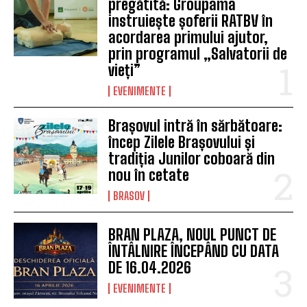
pregătită: Groupama
instruiește șoferii RATBV în
acordarea primului ajutor,
prin programul „Salvatorii de
vieți”
EVENIMENTE
Brașovul intră în sărbătoare:
încep Zilele Brașovului și
tradiția Junilor coboară din
nou în cetate
BRASOV
BRAN PLAZA, NOUL PUNCT DE
ÎNTÂLNIRE ÎNCEPÂND CU DATA
DE 16.04.2026
EVENIMENTE