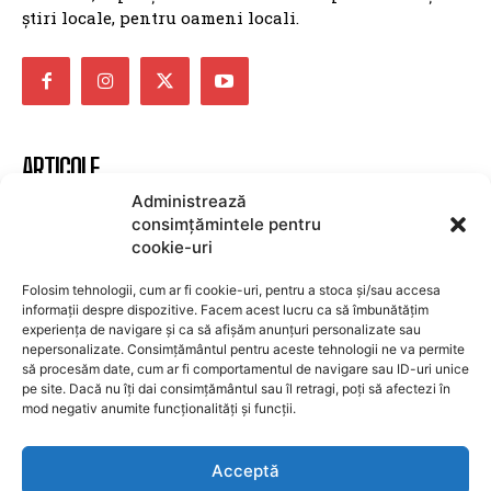
știri locale, pentru oameni locali.
ARTICOLE
Administrează
Cine este responsabil pentru întreruperile de
consimțămintele pentru
curent? România se confruntă cu o criză
cookie-uri
energetică, iar primăriile riscă să aducă
Folosim tehnologii, cum ar fi cookie-uri, pentru a stoca și/sau accesa
economia în întuneric
informații despre dispozitive. Facem acest lucru ca să îmbunătățim
experiența de navigare și ca să afișăm anunțuri personalizate sau
UTILE BRASOV
9 august 2026
nepersonalizate. Consimțământul pentru aceste tehnologii ne va permite
Sistemul e-Terra se va relansa săptămâna
să procesăm date, cum ar fi comportamentul de navigare sau ID-uri unice
pe site. Dacă nu îți dai consimțământul sau îl retragi, poți să afectezi în
viitoare, cu 94.000 de cereri în așteptare:
mod negativ anumite funcționalități și funcții.
Guvernul promite soluționarea problemelor ANCPI
UTILE BRASOV
9 august 2026
Acceptă