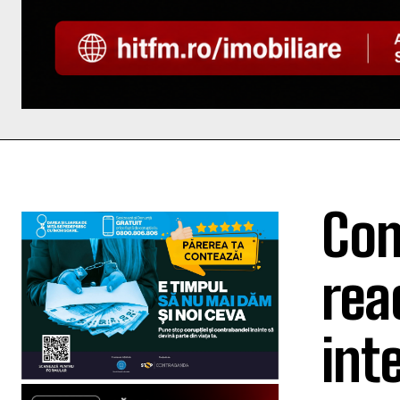
Com
rea
int