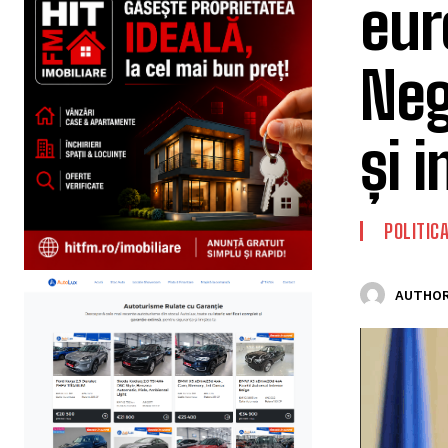
eur
Neg
și 
POLITIC
AUTHOR