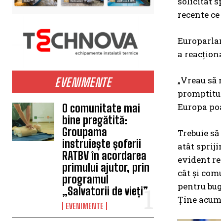
solicitat 
recente ce
Europarlam
a reacțion
„Vreau să 
EVENIMENTE
promptitud
Europa poa
O comunitate mai
bine pregătită:
Groupama
Trebuie să
instruiește șoferii
atât spriji
RATBV în acordarea
evident re
primului ajutor, prin
cât și com
programul
pentru bug
„Salvatorii de vieți”
Ține acum 
EVENIMENTE