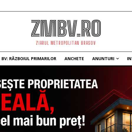
ZMBV.RO
ZIARUL METROPOLITAN BRASOV
BV: RĂZBOIUL PRIMARILOR
ANCHETE
ANUNTURI
IN