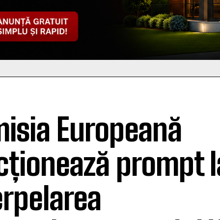
isia Europeană
cționează prompt l
erpelarea