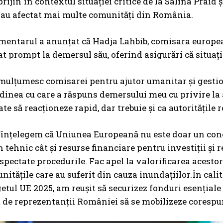
sprijin în contextul situației critice de la Salina Prai
 au afectat mai multe comunități din România.
entarul a anunțat că Hadja Lahbib, comisara european
at prompt la demersul său, oferind asigurări că situaț
mulțumesc comisarei pentru ajutor umanitar și gestio
inea cu care a răspuns demersului meu cu privire la ac
te să reacționeze rapid, dar trebuie și ca autoritățile 
 înțelegem că Uniunea Europeană nu este doar un conce
n tehnic cât și resurse financiare pentru investiții și 
spectate procedurile. Fac apel la valorificarea acestor 
unitățile care au suferit din cauza inundațiilor.În ca
etul UE 2025, am reușit să securizez fonduri esențiale 
de reprezentanții României să se mobilizeze corespun