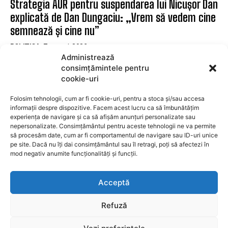
Strategia AUR pentru suspendarea lui Nicușor Dan
explicată de Dan Dungaciu: „Vrem să vedem cine
semnează și cine nu”
POLITICA
7 august 2026
Administrează
Câciu critică dur pe Bolojan pentru acuzațiile
consimțămintele pentru
aduse românilor care merg la mare
cookie-uri
POLITICA
7 august 2026
Folosim tehnologii, cum ar fi cookie-uri, pentru a stoca și/sau accesa
informații despre dispozitive. Facem acest lucru ca să îmbunătățim
experiența de navigare și ca să afișăm anunțuri personalizate sau
SUBSCRIBE
nepersonalizate. Consimțământul pentru aceste tehnologii ne va permite
să procesăm date, cum ar fi comportamentul de navigare sau ID-uri unice
pe site. Dacă nu îți dai consimțământul sau îl retragi, poți să afectezi în
mod negativ anumite funcționalități și funcții.
I WANT IN
Acceptă
I've read and accept the
Privacy Policy
.
Refuză