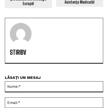
Asistența Medicală!
Europă!
STIRIBV
LĂSAȚI UN MESAJ
Nu
Ema