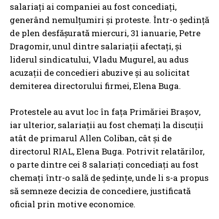
salariaţi ai companiei au fost concediaţi,
generând nemulţumiri şi proteste. Într-o şedinţă
de plen desfăşurată miercuri, 31 ianuarie, Petre
Dragomir, unul dintre salariaţii afectaţi, şi
liderul sindicatului, Vladu Mugurel, au adus
acuzaţii de concedieri abuzive şi au solicitat
demiterea directorului firmei, Elena Buga.
Protestele au avut loc în faţa Primăriei Braşov,
iar ulterior, salariaţii au fost chemaţi la discuţii
atât de primarul Allen Coliban, cât şi de
directorul RIAL, Elena Buga. Potrivit relatărilor,
o parte dintre cei 8 salariaţi concediaţi au fost
chemaţi într-o sală de şedinţe, unde li s-a propus
să semneze decizia de concediere, justificată
oficial prin motive economice.