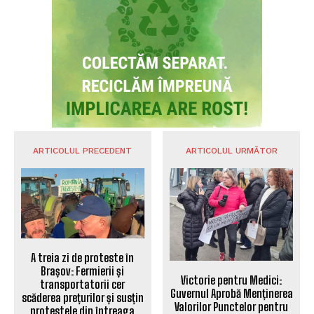
ARTICOLUL PRECEDENT
ARTICOLUL URMĂTOR
A treia zi de proteste în
Brașov: Fermierii și
Victorie pentru Medici:
transportatorii cer
Guvernul Aprobă Menținerea
scăderea prețurilor și susțin
Valorilor Punctelor pentru
protestele din întreaga