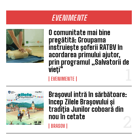
EVENIMENTE
O comunitate mai bine
pregătită: Groupama
instruiește șoferii RATBV în
acordarea primului ajutor,
prin programul „Salvatorii de
vieți”
EVENIMENTE
Brașovul intră în sărbătoare:
încep Zilele Brașovului și
tradiția Junilor coboară din
nou în cetate
BRASOV