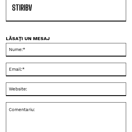
STIRIBV
LĂSAȚI UN MESAJ
Nu
Ema
Web