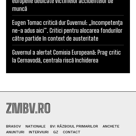
europene dedicate victimelor accidentelor de
muncă
Eugen Tomac critică dur Guvernul: „Incompetența
ne-a adus aici”. Critici pentru alocarea fondurilor
către partide în context de austeritate
Guvernul a alertat Comisia Europeană: Prag critic
la Cernavodă, centrala riscă închiderea
ZMBV.RO
BRASOV
NATIONALE
BV: RĂZBOIUL PRIMARILOR
ANCHETE
ANUNTURI
INTERVIURI
GZ
CONTACT