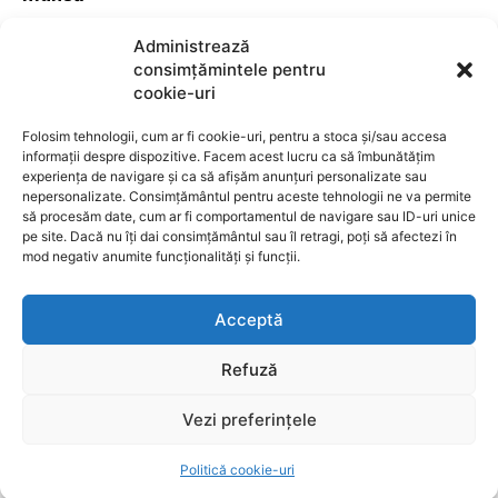
POLITICA
7 august 2026
Administrează
consimțămintele pentru
POPULARE
cookie-uri
Pîslaru de la MIPE îl avertizează pe Pîslaru de la
Folosim tehnologii, cum ar fi cookie-uri, pentru a stoca și/sau accesa
informații despre dispozitive. Facem acest lucru ca să îmbunătățim
Muncă despre neglijarea personalului propriu
experiența de navigare și ca să afișăm anunțuri personalizate sau
nepersonalizate. Consimțământul pentru aceste tehnologii ne va permite
POLITICA
7 august 2026
să procesăm date, cum ar fi comportamentul de navigare sau ID-uri unice
Guvernul aprobă măsuri drastice: Limitarea
pe site. Dacă nu îți dai consimțământul sau îl retragi, poți să afectezi în
mod negativ anumite funcționalități și funcții.
consumului industrial și stoparea exporturilor de
energie
Acceptă
POLITICA
7 august 2026
Roxana Mînzatu propune instituirea unei Zile
Refuză
europene dedicate victimelor accidentelor de
muncă
Vezi preferințele
POLITICA
7 august 2026
Politică cookie-uri