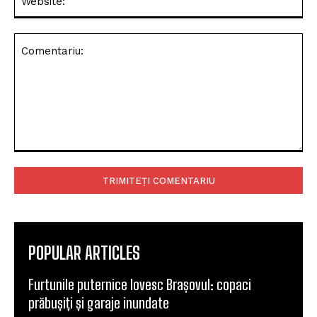
Comentariu:
POPULAR ARTICLES
Furtunile puternice lovesc Brașovul: copaci
prăbușiți și garaje inundate