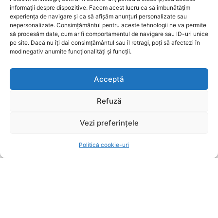
informații despre dispozitive. Facem acest lucru ca să îmbunătățim
Ziarul Metropolitan Brașov este sursa ta de încredere
experiența de navigare și ca să afișăm anunțuri personalizate sau
pentru tot ce mișcă în oraș. Fie că ești cititor,
nepersonalizate. Consimțământul pentru aceste tehnologii ne va permite
antreprenor sau reprezentant al unei instituții
să procesăm date, cum ar fi comportamentul de navigare sau ID-uri unice
publice, suntem aici pentru a aduce conținut
pe site. Dacă nu îți dai consimțământul sau îl retragi, poți să afectezi în
relevant, rapid și corect. Ziarul Metropolitan Brașov –
mod negativ anumite funcționalități și funcții.
știri locale, pentru oameni locali.
Acceptă
Refuză
Vezi preferințele
ARTICOLE
Politică cookie-uri
Furtunile puternice lovesc Brașovul: copaci
prăbușiți și garaje inundate
UTILE BRASOV
8 august 2026
Fenomene meteo extreme afectează Brașovul:
Copaci doborâți, drumuri blocate și garaje