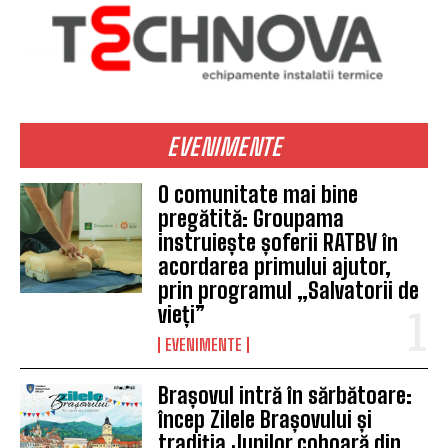
EVENIMENTE
O comunitate mai bine
pregătită: Groupama
instruiește șoferii RATBV în
acordarea primului ajutor,
prin programul „Salvatorii de
vieți”
EVENIMENTE
Brașovul intră în sărbătoare:
încep Zilele Brașovului și
tradiția Junilor coboară din