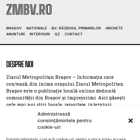
ZMBV.RO
BRASOV
NATIONALE
BV: RĂZBOIUL PRIMARILOR
ANCHETE
ANUNTURI
INTERVIURI
GZ
CONTACT
DESPRE NOI
Ziarul Metropolitan Brașov – Informația care
contează, din inima orașului Ziarul Metropolitan
Brașov este o publicație locală online dedicată
comunității din Brașov și împrejurimi. Aici găsești
cele mai noi știri locale, reportaje, interviuri,
evenimente culturale, informații politice, sociale și
Administrează
economice – toate relatate cu profesionalism și
consimțămintele pentru
obiectivitate. Promovăm transparența, susținem
cookie-uri
inițiativele locale și dăm voce brașovenilor. Cu o
prezență activă în mediul digital și pe rețelele sociale,
Folosim tehnologii, cum ar fi cookie-uri, pentru a stoca și/sau accesa