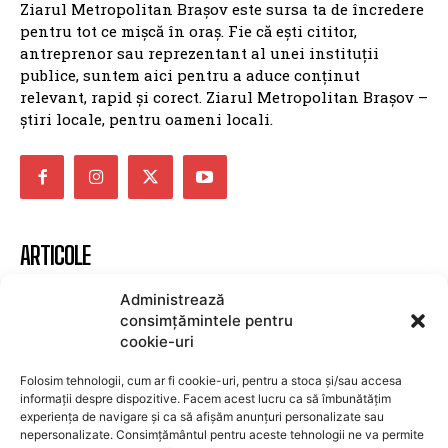
Ziarul Metropolitan Brașov este sursa ta de încredere
pentru tot ce mișcă în oraș. Fie că ești cititor,
antreprenor sau reprezentant al unei instituții
publice, suntem aici pentru a aduce conținut
relevant, rapid și corect. Ziarul Metropolitan Brașov –
știri locale, pentru oameni locali.
ARTICOLE
Furtunile puternice lovesc Brașovul: copaci
Administrează
prăbușiți și garaje inundate
consimțămintele pentru
cookie-uri
UTILE BRASOV
8 august 2026
Folosim tehnologii, cum ar fi cookie-uri, pentru a stoca și/sau accesa
Fenomene meteo extreme afectează Brașovul:
informații despre dispozitive. Facem acest lucru ca să îmbunătățim
Copaci doborâți, drumuri blocate și garaje
experiența de navigare și ca să afișăm anunțuri personalizate sau
inundate
nepersonalizate. Consimțământul pentru aceste tehnologii ne va permite