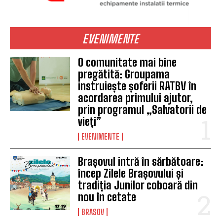
EVENIMENTE
O comunitate mai bine
pregătită: Groupama
instruiește șoferii RATBV în
acordarea primului ajutor,
prin programul „Salvatorii de
vieți”
EVENIMENTE
Brașovul intră în sărbătoare:
încep Zilele Brașovului și
tradiția Junilor coboară din
nou în cetate
BRASOV