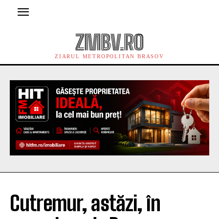
ZMBV.RO
ZIARUL METROPOLITAN BRASOV
Cutremur, astăzi, în