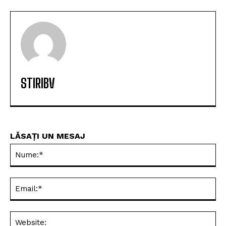
STIRIBV
LĂSAȚI UN MESAJ
Nu
Ema
Web