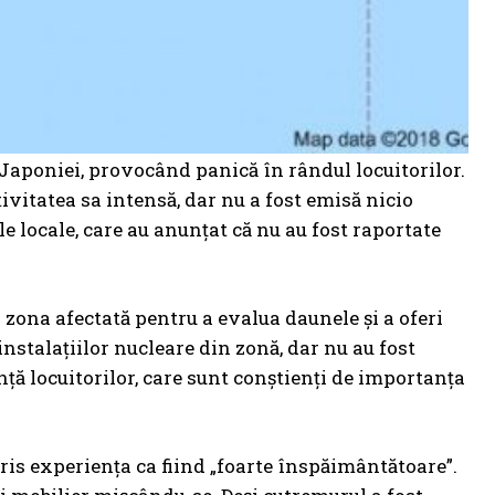
 Japoniei, provocând panică în rândul locuitorilor.
vitatea sa intensă, dar nu a fost emisă nicio
le locale, care au anunțat că nu au fost raportate
 zona afectată pentru a evalua daunele și a oferi
instalațiilor nucleare din zonă, dar nu au fost
nță locuitorilor, care sunt conștienți de importanța
cris experiența ca fiind „foarte înspăimântătoare”.