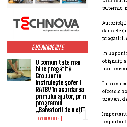
Unii marto
puternic, 
Autorități
daunele și
pregătirii 
EVENIMENTE
În Japonia
obișnuiți s
O comunitate mai
minimizare
bine pregătită:
Groupama
instruiește șoferii
În urma cu
RATBV în acordarea
efectele a
primului ajutor, prin
preveni dau
programul
„Salvatorii de vieți”
Importanța
EVENIMENTE
importanța