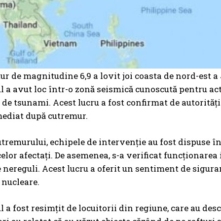
r de magnitudine 6,9 a lovit joi coasta de nord-est a
 a avut loc într-o zonă seismică cunoscută pentru acti
 de tsunami. Acest lucru a fost confirmat de autorități
mediat după cutremur.
tremurului, echipele de intervenție au fost dispuse în
celor afectați. De asemenea, s-a verificat funcționarea 
 nereguli. Acest lucru a oferit un sentiment de sigura
 nucleare.
 a fost resimțit de locuitorii din regiune, care au des