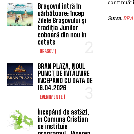
continuării
Brașovul intră în
sărbătoare: încep
Sursa:
BRA
Zilele Brașovului și
tradiția Junilor
coboară din nou în
cetate
BRASOV
BRAN PLAZA, NOUL
PUNCT DE ÎNTÂLNIRE
ÎNCEPÂND CU DATA DE
16.04.2026
EVENIMENTE
Începând de astăzi,
în Comuna Cristian
se instituie
programul „Vinerea