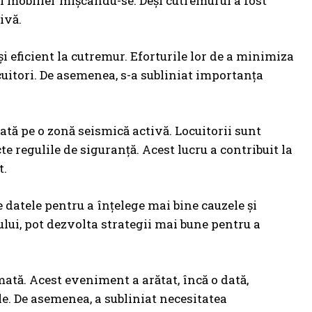
și mobilier mișcându-se. Deși cutremurul a fost
ivă.
i eficient la cutremur. Eforturile lor de a minimiza
cuitori. De asemenea, s-a subliniat importanța
uată pe o zonă seismică activă. Locuitorii sunt
te regulile de siguranță. Acest lucru a contribuit la
t.
 datele pentru a înțelege mai bine cauzele și
ului, pot dezvolta strategii mai bune pentru a
tă. Acest eveniment a arătat, încă o dată,
ale. De asemenea, a subliniat necesitatea