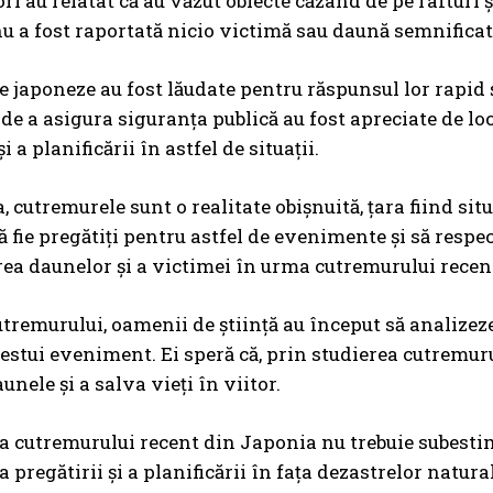
ri au relatat că au văzut obiecte căzând de pe rafturi 
nu a fost raportată nicio victimă sau daună semnificat
le japoneze au fost lăudate pentru răspunsul lor rapid ș
 de a asigura siguranța publică au fost apreciate de lo
și a planificării în astfel de situații.
, cutremurele sunt o realitate obișnuită, țara fiind sit
ă fie pregătiți pentru astfel de evenimente și să respec
a daunelor și a victimei în urma cutremurului recen
tremurului, oamenii de știință au început să analizeze
cestui eveniment. Ei speră că, prin studierea cutremur
nele și a salva vieți în viitor.
 cutremurului recent din Japonia nu trebuie subestima
 pregătirii și a planificării în fața dezastrelor natur