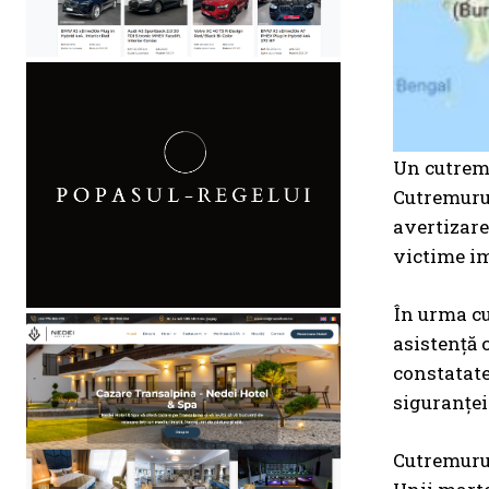
Un cutremu
Cutremurul
avertizare
victime i
În urma cu
asistență 
constatate
siguranței
Cutremurul