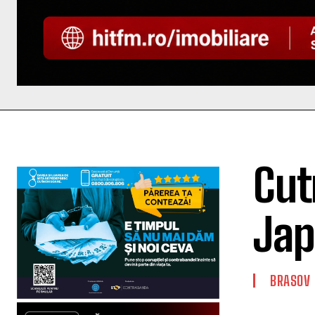
Cut
Jap
BRASOV