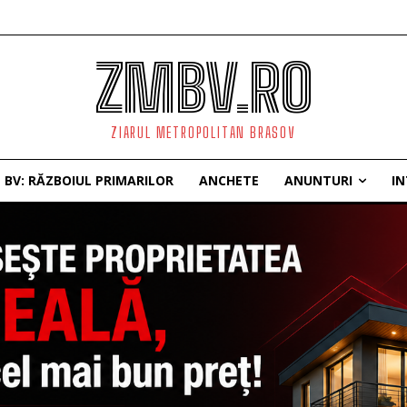
ZMBV.RO
ZIARUL METROPOLITAN BRASOV
BV: RĂZBOIUL PRIMARILOR
ANCHETE
ANUNTURI
IN