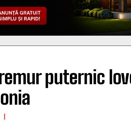
remur puternic lov
onia