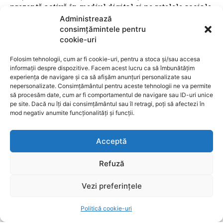
prezență activă în mediul digital și pe rețelele sociale,
Ziarul Metropolitan Brașov este sursa ta de încredere
Administrează
pentru tot ce mișcă în oraș. Fie că ești cititor,
consimțămintele pentru
antreprenor sau reprezentant al unei instituții
cookie-uri
publice, suntem aici pentru a aduce conținut
Folosim tehnologii, cum ar fi cookie-uri, pentru a stoca și/sau accesa
relevant, rapid și corect. Ziarul Metropolitan Brașov –
informații despre dispozitive. Facem acest lucru ca să îmbunătățim
știri locale, pentru oameni locali.
experiența de navigare și ca să afișăm anunțuri personalizate sau
nepersonalizate. Consimțământul pentru aceste tehnologii ne va permite
să procesăm date, cum ar fi comportamentul de navigare sau ID-uri unice
pe site. Dacă nu îți dai consimțământul sau îl retragi, poți să afectezi în
mod negativ anumite funcționalități și funcții.
ARTICOLE
Acceptă
Cine este responsabil pentru întreruperile de
Refuză
curent? România se confruntă cu o criză
energetică, iar primăriile riscă să aducă
Vezi preferințele
economia în întuneric
Politică cookie-uri
UTILE BRASOV
9 august 2026