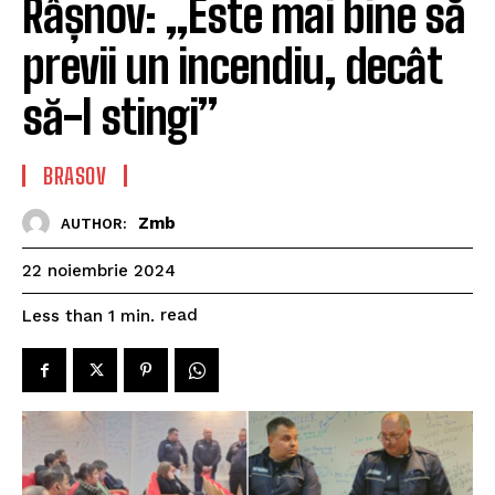
Râșnov: „Este mai bine să
previi un incendiu, decât
să-l stingi”
BRASOV
Zmb
AUTHOR:
22 noiembrie 2024
read
Less than 1
min.