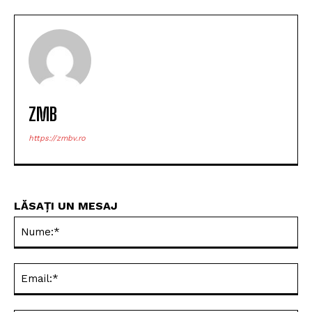
ZMB
https://zmbv.ro
LĂSAȚI UN MESAJ
Nu
Ema