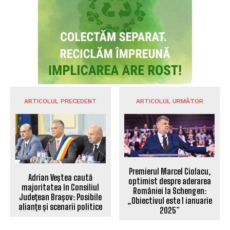
ARTICOLUL PRECEDENT
ARTICOLUL URMĂTOR
Premierul Marcel Ciolacu,
Adrian Veștea caută
optimist despre aderarea
majoritatea în Consiliul
României la Schengen:
Județean Brașov: Posibile
„Obiectivul este 1 ianuarie
alianțe și scenarii politice
2025”