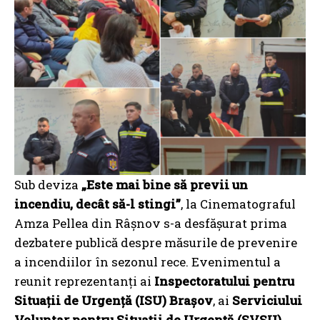
Sub deviza
„Este mai bine să previi un
incendiu, decât să-l stingi”
, la Cinematograful
Amza Pellea din Râșnov s-a desfășurat prima
dezbatere publică despre măsurile de prevenire
a incendiilor în sezonul rece. Evenimentul a
reunit reprezentanți ai
Inspectoratului pentru
Situații de Urgență (ISU) Brașov
, ai
Serviciului
Voluntar pentru Situații de Urgență (SVSU)