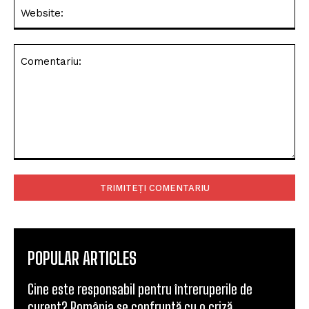
Web
Comentariu:
POPULAR ARTICLES
Cine este responsabil pentru întreruperile de
curent? România se confruntă cu o criză