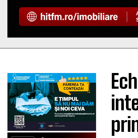
Ech
int
pri