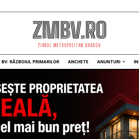
ZMBV.RO
ZIARUL METROPOLITAN BRASOV
BV: RĂZBOIUL PRIMARILOR
ANCHETE
ANUNTURI
IN