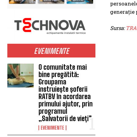
persoanelo
generație 
Sursa:
TRA
EVENIMENTE
O comunitate mai
bine pregătită:
Groupama
instruiește șoferii
RATBV în acordarea
primului ajutor, prin
programul
„Salvatorii de vieți”
EVENIMENTE