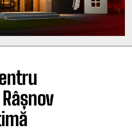
entru
t Râșnov
timă