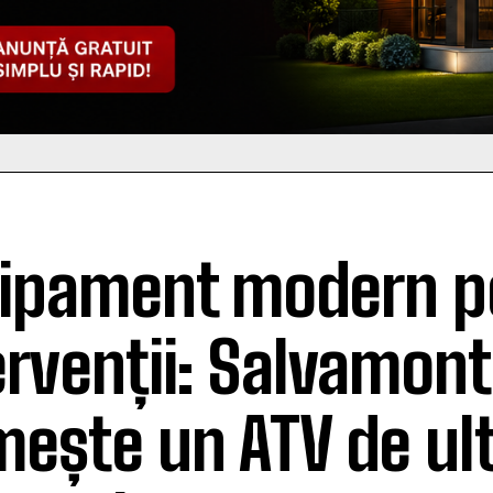
ipament modern p
ervenții: Salvamon
mește un ATV de ul