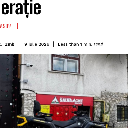
erație
RASOV
read
Zmb
Less than 1
min.
9 iulie 2026
: