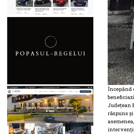
Începând d
beneficiaz
Județean B
răspuns și
asemenea, 
intervenți