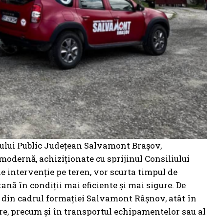
iului Public Județean Salvamont Brașov,
odernă, achiziționate cu sprijinul Consiliului
e intervenție pe teren, vor scurta timpul de
nă în condiții mai eficiente și mai sigure. De
 din cadrul formației Salvamont Râșnov, atât în
nire, precum și în transportul echipamentelor sau al