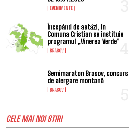
Brașovul intră în sărbătoare:
încep Zilele Brașovului și
tradiția Junilor coboară din
nou în cetate
BRASOV
BRAN PLAZA, NOUL PUNCT DE
ÎNTÂLNIRE ÎNCEPÂND CU DATA
DE 16.04.2026
EVENIMENTE
Începând de astăzi, în
Comuna Cristian se instituie
programul „Vinerea Verde”
BRASOV