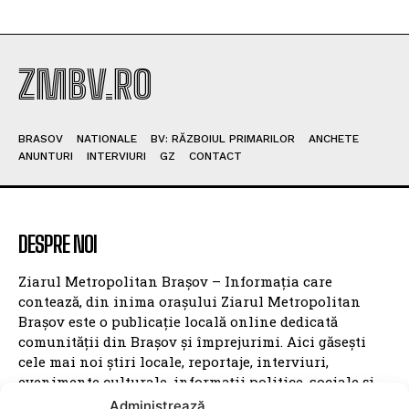
Bulgaria afirmă că o dronă a intrat în spațiul său
aerian dinspre România: MApN nu a detectat
niciun vehicul pe cer
Zărneștiul dă startul parcului fotovoltaic și
planifică achiziția de baterii pentru stocarea
energiei solare
ZMBV.RO
BRASOV
NATIONALE
BV: RĂZBOIUL PRIMARILOR
ANCHETE
ANUNTURI
INTERVIURI
GZ
CONTACT
Administrează