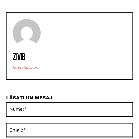
Investiții de peste 2,5
miliarde de lei pentru
prevenirea inundațiilor
România triumfă la
Mondialul U20 de handbal
feminin
ZMB