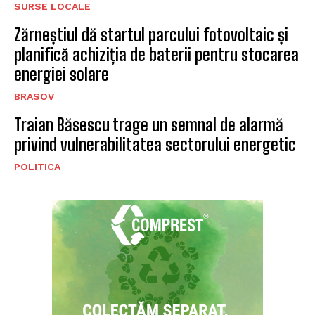
SURSE LOCALE
Șofer de 27 de ani prins cu 128 km/h într-o
zonă de 70 km/h la Brașov, testat pozitiv
pentru substanțe interzise
SURSE LOCALE
Bulgaria afirmă că o dronă a intrat în spațiul
său aerian dinspre România: MApN nu a
detectat niciun vehicul pe cer
SURSE LOCALE
Zărneștiul dă startul parcului fotovoltaic și
planifică achiziția de baterii pentru stocarea
energiei solare
BRASOV
Traian Băsescu trage un semnal de alarmă