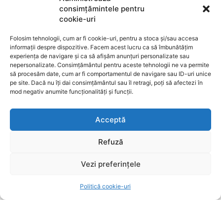
consimțămintele pentru
cookie-uri
DESPRE NOI
Folosim tehnologii, cum ar fi cookie-uri, pentru a stoca și/sau accesa
informații despre dispozitive. Facem acest lucru ca să îmbunătățim
Ziarul Metropolitan Brașov – Informația care
experiența de navigare și ca să afișăm anunțuri personalizate sau
nepersonalizate. Consimțământul pentru aceste tehnologii ne va permite
contează, din inima orașului Ziarul Metropolitan
să procesăm date, cum ar fi comportamentul de navigare sau ID-uri unice
Brașov este o publicație locală online dedicată
pe site. Dacă nu îți dai consimțământul sau îl retragi, poți să afectezi în
comunității din Brașov și împrejurimi. Aici găsești
mod negativ anumite funcționalități și funcții.
cele mai noi știri locale, reportaje, interviuri,
evenimente culturale, informații politice, sociale și
Acceptă
economice – toate relatate cu profesionalism și
obiectivitate. Promovăm transparența, susținem
Refuză
inițiativele locale și dăm voce brașovenilor. Cu o
prezență activă în mediul digital și pe rețelele sociale,
Ziarul Metropolitan Brașov este sursa ta de încredere
Vezi preferințele
pentru tot ce mișcă în oraș. Fie că ești cititor,
antreprenor sau reprezentant al unei instituții
Politică cookie-uri
publice, suntem aici pentru a aduce conținut
relevant, rapid și corect. Ziarul Metropolitan Brașov –
știri locale, pentru oameni locali.