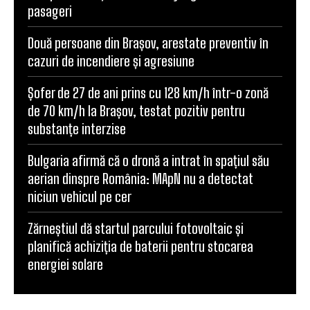
Comentariu:
POPULAR ARTICLES
Aeroportul Brașov-Ghimbav ajunge la un milion de
pasageri
Două persoane din Brașov, arestate preventiv în
cazuri de incendiere și agresiune
Șofer de 27 de ani prins cu 128 km/h într-o zonă
de 70 km/h la Brașov, testat pozitiv pentru
substanțe interzise