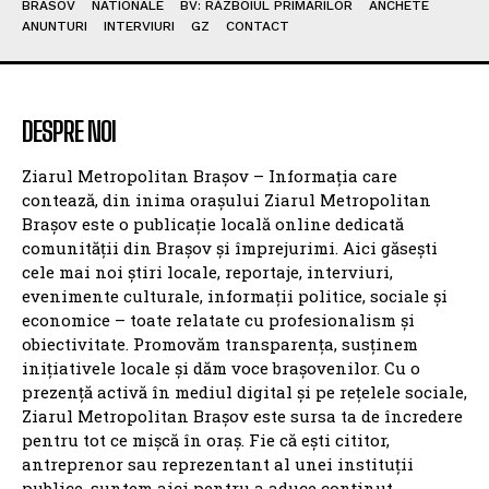
BRASOV
NATIONALE
BV: RĂZBOIUL PRIMARILOR
ANCHETE
ANUNTURI
INTERVIURI
GZ
CONTACT
DESPRE NOI
Ziarul Metropolitan Brașov – Informația care
contează, din inima orașului Ziarul Metropolitan
Brașov este o publicație locală online dedicată
comunității din Brașov și împrejurimi. Aici găsești
cele mai noi știri locale, reportaje, interviuri,
evenimente culturale, informații politice, sociale și
economice – toate relatate cu profesionalism și
obiectivitate. Promovăm transparența, susținem
inițiativele locale și dăm voce brașovenilor. Cu o
prezență activă în mediul digital și pe rețelele sociale,
Ziarul Metropolitan Brașov este sursa ta de încredere
pentru tot ce mișcă în oraș. Fie că ești cititor,
antreprenor sau reprezentant al unei instituții
publice, suntem aici pentru a aduce conținut