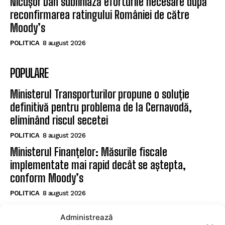
Nicușor Dan subliniază eforturile necesare după
reconfirmarea ratingului României de către
Moody’s
POLITICA
8 august 2026
POPULARE
Ministerul Transporturilor propune o soluție
definitivă pentru problema de la Cernavodă,
eliminând riscul secetei
POLITICA
8 august 2026
Ministerul Finanțelor: Măsurile fiscale
implementate mai rapid decât se aștepta,
conform Moody’s
POLITICA
8 august 2026
Nicușor Dan subliniază eforturile necesare după
Administrează
reconfirmarea ratingului României de către