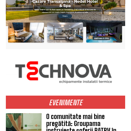
EVENIMENTE
O comunitate mai bine
pregătită: Groupama
instruiește șoferii RATBV în