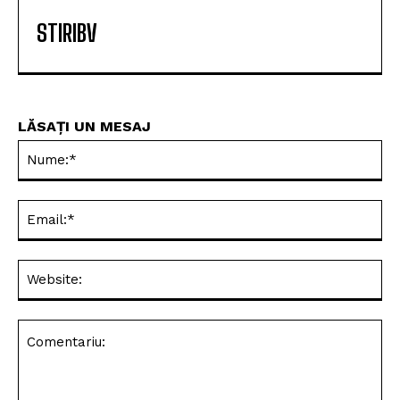
STIRIBV
LĂSAȚI UN MESAJ
Nu
Ema
Web