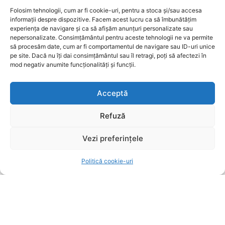
prezență activă în mediul digital și pe rețelele sociale,
Folosim tehnologii, cum ar fi cookie-uri, pentru a stoca și/sau accesa
informații despre dispozitive. Facem acest lucru ca să îmbunătățim
Ziarul Metropolitan Brașov este sursa ta de încredere
experiența de navigare și ca să afișăm anunțuri personalizate sau
pentru tot ce mișcă în oraș. Fie că ești cititor,
nepersonalizate. Consimțământul pentru aceste tehnologii ne va permite
antreprenor sau reprezentant al unei instituții
să procesăm date, cum ar fi comportamentul de navigare sau ID-uri unice
publice, suntem aici pentru a aduce conținut
pe site. Dacă nu îți dai consimțământul sau îl retragi, poți să afectezi în
relevant, rapid și corect. Ziarul Metropolitan Brașov –
mod negativ anumite funcționalități și funcții.
știri locale, pentru oameni locali.
Acceptă
Refuză
Vezi preferințele
ARTICOLE
Politică cookie-uri
FOTO Lecții de preistorie, modelaj în lut și vizite la
galerie: Atelierele de vară ale unui muzeu
brașovean, un real succes
BRASOV
6 august 2026
Dronă cu explozibili descoperită pe aeroportul din