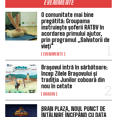
EVENIMENTE
O comunitate mai bine
pregătită: Groupama
instruiește șoferii RATBV în
acordarea primului ajutor,
prin programul „Salvatorii de
vieți”
EVENIMENTE
Brașovul intră în sărbătoare:
încep Zilele Brașovului și
tradiția Junilor coboară din
nou în cetate
BRASOV
BRAN PLAZA, NOUL PUNCT DE
ÎNTÂLNIRE ÎNCEPÂND CU DATA