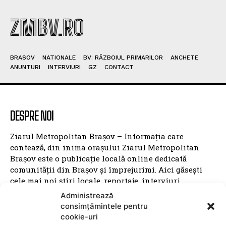
ZMBV.RO
BRASOV
NATIONALE
BV: RĂZBOIUL PRIMARILOR
ANCHETE
ANUNTURI
INTERVIURI
GZ
CONTACT
DESPRE NOI
Ziarul Metropolitan Brașov – Informația care
contează, din inima orașului Ziarul Metropolitan
Brașov este o publicație locală online dedicată
comunității din Brașov și împrejurimi. Aici găsești
cele mai noi știri locale, reportaje, interviuri,
evenimente culturale, informații politice, sociale și
Administrează
economice – toate relatate cu profesionalism și
consimțămintele pentru
obiectivitate. Promovăm transparența, susținem
cookie-uri
inițiativele locale și dăm voce brașovenilor. Cu o